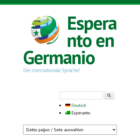
Skip to main content
Espera
nto en
Germanio
Die internationale Sprache!
Search form
Serĉi
Deutsch
Esperanto