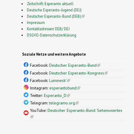
Zeitschrift: Esperanto aktuell
Deutsche Esperanto-Jugend (DEJ)
Deutscher Esperanto-Bund (DEB)
(link is external)
Impressum
Kontaktadressen DEB/ DEJ
DSGVO-Datenschutzerklärung
Soziale Netze und weitere Angebote
Facebook:
Deutscher Esperanto-Bund
(link is
external)
Facebook:
Deutscher Esperanto-Kongress
(link is
external)
Facebook:
Luminesk'
(link is external)
Instagram:
esperantobund
(link is external)
Twitter:
Esperanto_D
(link is external)
Telegram:
telegramo.org
(link is external)
YouTube:
Deutscher Esperanto-Bund: Sehenswertes
(link is external)