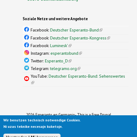
Soziale Netze und weitere Angebote
Facebook:
Deutscher Esperanto-Bund
(link is
external)
Facebook:
Deutscher Esperanto-Kongress
(link is
external)
Facebook:
Luminesk'
(link is external)
Instagram:
esperantobund
(link is external)
Twitter:
Esperanto_D
(link is external)
Telegram:
telegramo.org
(link is external)
YouTube:
Deutscher Esperanto-Bund: Sehenswertes
(link is external)
2026 Esperanto en Germanio- This is a Free Drupal
Wir benutzen technisch notwendige Cookies.
Theme
Ported to Drupal for the Open Source Community by
Ni uzas teknike necesajn kuketojn.
Drupalizing
(link is external)
, a Project of
More than (just) Themes
(link is
.
Original design by
Simple Themes
.
(link is
external)