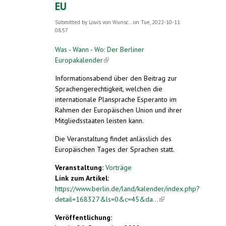
EU
Submitted by
Louis von Wunsc...
on Tue, 2022-10-11
08:57
Was - Wann - Wo: Der Berliner
Europakalender
(link is external)
Informationsabend über den Beitrag zur
Sprachengerechtigkeit, welchen die
internationale Plansprache Esperanto im
Rahmen der Europäischen Union und ihrer
Mitgliedsstaaten leisten kann.
Die Veranstaltung findet anlässlich des
Europäischen Tages der Sprachen statt.
Veranstaltung:
Vorträge
Link zum Artikel:
https://www.berlin.de/land/kalender/index.php?
detail=168327&ls=0&c=45&da...
(link is
external)
Veröffentlichung: