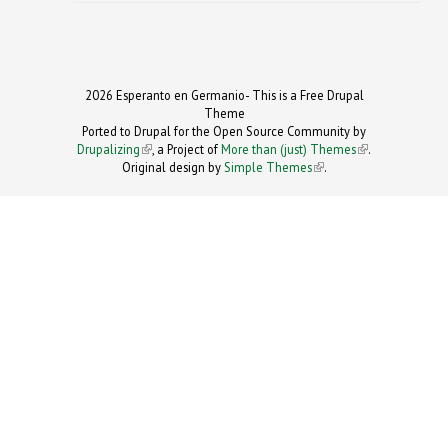
2026 Esperanto en Germanio- This is a Free Drupal
Theme
Ported to Drupal for the Open Source Community by
Drupalizing
(link is external)
, a Project of
More than (just) Themes
(link is
.
Original design by
Simple Themes
.
(link is
external)
external)