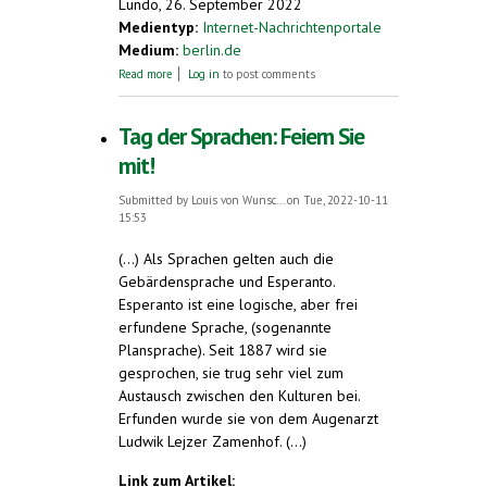
Lundo, 26. September 2022
Medientyp:
Internet-Nachrichtenportale
Medium:
berlin.de
about Esperanto als ergänzende Sprache -
Read more
Log in
to post comments
mehr Sprachengerechtigkeit in der EU
Tag der Sprachen: Feiern Sie
mit!
Submitted by
Louis von Wunsc...
on Tue, 2022-10-11
15:53
(...) Als Sprachen gelten auch die
Gebärdensprache und Esperanto.
Esperanto ist eine logische, aber frei
erfundene Sprache, (sogenannte
Plansprache). Seit 1887 wird sie
gesprochen, sie trug sehr viel zum
Austausch zwischen den Kulturen bei.
Erfunden wurde sie von dem Augenarzt
Ludwik Lejzer Zamenhof. (...)
Link zum Artikel: