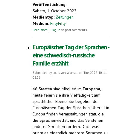
Veröffentlichung:
Sabato, 1. October 2022
Medientyp:
Zeitungen
Medium:
FiftyFifty
about Friedenssprache Esperanto
Read more
Log in
to post comments
Europäischer Tag der Sprachen -
eine schwedisch-russische
Familie erzählt
Submitted by
Louis von Wunsc...
on Tue, 2022-10-11
08:06
46 Staaten sind Mitglied im Europarat,
heute feiern sie ihre Vielfältigkeit auf
sprachlicher Ebene: Sie begehen den
Europäischen Tag der Sprachen. Überall in
Europa finden Veranstaltungen statt, die
die Sprachenvielfalt und das Verstehen
anderer Sprachen fördern. Doch was
bringt es eigentlich, mehrere Sprachen zu