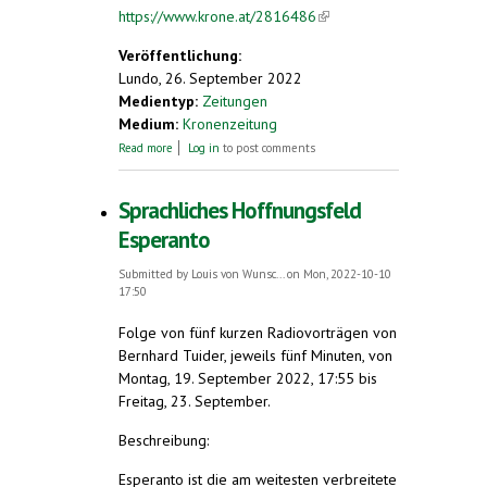
https://www.krone.at/2816486
(link is
external)
Veröffentlichung:
Lundo, 26. September 2022
Medientyp:
Zeitungen
Medium:
Kronenzeitung
about Tag der Sprachen: Feiern Sie mit!
Read more
Log in
to post comments
Sprachliches Hoffnungsfeld
Esperanto
Submitted by
Louis von Wunsc...
on Mon, 2022-10-10
17:50
Folge von fünf kurzen Radiovorträgen von
Bernhard Tuider, jeweils fünf Minuten, von
Montag, 19. September 2022, 17:55 bis
Freitag, 23. September.
Beschreibung:
Esperanto ist die am weitesten verbreitete