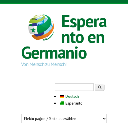
Skip to main content
Espera
nto en
Germanio
Von Mensch zu Mensch!
Search form
Serĉi
Deutsch
Esperanto