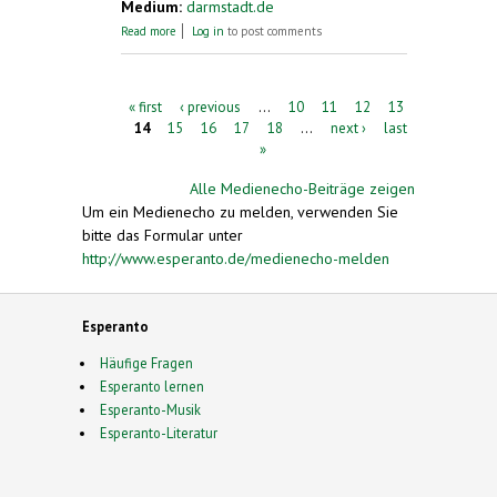
Medium:
darmstadt.de
about Esperantogruppe zu Besuch in
Read more
Log in
to post comments
Brescia
Pages
« first
‹ previous
…
10
11
12
13
14
15
16
17
18
…
next ›
last
»
Alle Medienecho-Beiträge zeigen
Um ein Medienecho zu melden, verwenden Sie
bitte das Formular unter
http://www.esperanto.de/medienecho-melden
Esperanto
Häufige Fragen
Esperanto lernen
Esperanto-Musik
Esperanto-Literatur