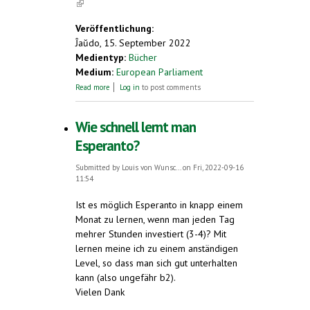
(link is external)
Veröffentlichung:
Ĵaŭdo, 15. September 2022
Medientyp:
Bücher
Medium:
European Parliament
about The European Union’s approach to
Read more
Log in
to post comments
multilingualism in its own communications
policy
Wie schnell lernt man
Esperanto?
Submitted by
Louis von Wunsc...
on Fri, 2022-09-16
11:54
Ist es möglich Esperanto in knapp einem
Monat zu lernen, wenn man jeden Tag
mehrer Stunden investiert (3-4)? Mit
lernen meine ich zu einem anständigen
Level, so dass man sich gut unterhalten
kann (also ungefähr b2).
Vielen Dank