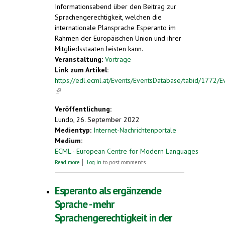
Informationsabend über den Beitrag zur
Sprachengerechtigkeit, welchen die
internationale Plansprache Esperanto im
Rahmen der Europäischen Union und ihrer
Mitgliedsstaaten leisten kann.
Veranstaltung:
Vorträge
Link zum Artikel:
https://edl.ecml.at/Events/EventsDatabase/tabid/1772/E
(link is external)
Veröffentlichung:
Lundo, 26. September 2022
Medientyp:
Internet-Nachrichtenportale
Medium:
ECML - European Centre for Modern Languages
about Esperanto als ergänzende Sprache -
Read more
Log in
to post comments
mehr Sprachengerechtigkeit in der EU
Esperanto als ergänzende
Sprache - mehr
Sprachengerechtigkeit in der