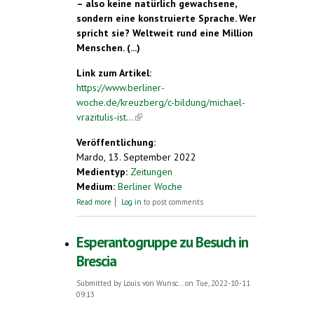
– also keine natürlich gewachsene,
sondern eine konstruierte Sprache. Wer
spricht sie? Weltweit rund eine Million
Menschen. (...)
Link zum Artikel:
https://www.berliner-
woche.de/kreuzberg/c-bildung/michael-
vrazitulis-ist...
(link is external)
Veröffentlichung:
Mardo, 13. September 2022
Medientyp:
Zeitungen
Medium:
Berliner Woche
about Michael Vrazitulis ist Vorsitzender der
Read more
Log in
to post comments
Deutschen Esperanto-Jugend
Esperantogruppe zu Besuch in
Brescia
Submitted by
Louis von Wunsc...
on Tue, 2022-10-11
09:13