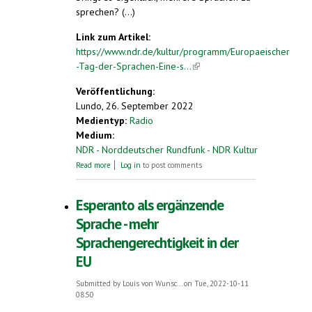
sprechen? (...)
Link zum Artikel:
https://www.ndr.de/kultur/programm/Europaeischer
-Tag-der-Sprachen-Eine-s...
(link is external)
Veröffentlichung:
Lundo, 26. September 2022
Medientyp:
Radio
Medium:
NDR - Norddeutscher Rundfunk - NDR Kultur
about Europäischer Tag der Sprachen - eine
Read more
Log in
to post comments
schwedisch-russische Familie erzählt
Esperanto als ergänzende
Sprache - mehr
Sprachengerechtigkeit in der
EU
Submitted by
Louis von Wunsc...
on Tue, 2022-10-11
08:50