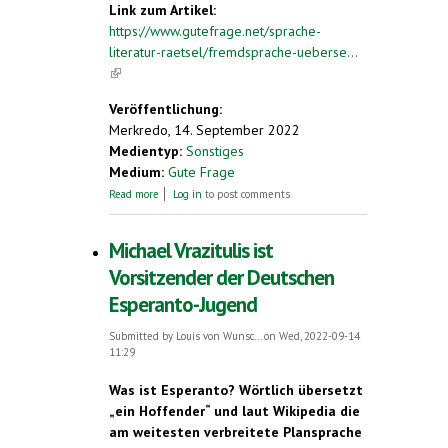
Link zum Artikel:
https://www.gutefrage.net/sprache-
literatur-raetsel/fremdsprache-ueberse...
(link is external)
Veröffentlichung:
Merkredo, 14. September 2022
Medientyp:
Sonstiges
Medium:
Gute Frage
about Wie schnell lernt man Esperanto?
Read more
Log in
to post comments
Michael Vrazitulis ist
Vorsitzender der Deutschen
Esperanto-Jugend
Submitted by
Louis von Wunsc...
on Wed, 2022-09-14
11:29
Was ist Esperanto? Wörtlich übersetzt
„ein Hoffender“ und laut Wikipedia die
am weitesten verbreitete Plansprache