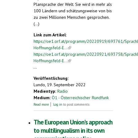
Plansprache der Welt. Sie wird in mehr als
100 Ländern und schätzungsweise von bis
zu zwei Millionen Menschen gesprochen.
(...)
Link zum Artikel:
https://oe1.orf.at/programm/20220919/693761/Sprachl
Hoffnungsfeld-E...
(link is external)
https://oe1.orf.at/programm/20220921/693758/Sprachl
Hoffnungsfeld-E...
(link is external)
...
Veröffentlichung:
Lundo, 19. September 2022
Medientyp:
Radio
Medium:
Ö1 - Österreichischer Rundfunk
about Sprachliches Hoffnungsfeld Esperanto
Read more
Log in
to post comments
The European Union’s approach
to multilingualism in its own