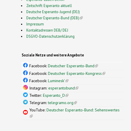
Zeitschrift: Esperanto aktuell
Deutsche Esperanto-Jugend (DEJ)
Deutscher Esperanto-Bund (DEB)
(link is external)
Impressum
Kontaktadressen DEB/ DEJ
DSGVO-Datenschutzerklärung
Soziale Netze und weitere Angebote
Facebook:
Deutscher Esperanto-Bund
(link is
external)
Facebook:
Deutscher Esperanto-Kongress
(link is
external)
Facebook:
Luminesk'
(link is external)
Instagram:
esperantobund
(link is external)
Twitter:
Esperanto_D
(link is external)
Telegram:
telegramo.org
(link is external)
YouTube:
Deutscher Esperanto-Bund: Sehenswertes
(link is external)