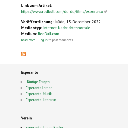
Link zum Artikel:
https://www.redbull.com/de-de/films/esperanto
(link is
external)
Veröffentlichung:
Ĵaŭdo, 15. December 2022
Medientyp:
Internet-Nachrichtenportale
Medium:
RedBull.com
about Esperanto (Film): Ein Hoch auf den Radsport
Read more
Log in
to post comments
Esperanto
Häufige Fragen
Esperanto lernen
Esperanto-Musik
Esperanto-Literatur
Verein
Esperanto-Laden Berlin