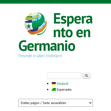
Skip to main content
Espera
nto en
Germanio
Freunde in allen Erdteilen!
Search form
Serĉi
Deutsch
Esperanto