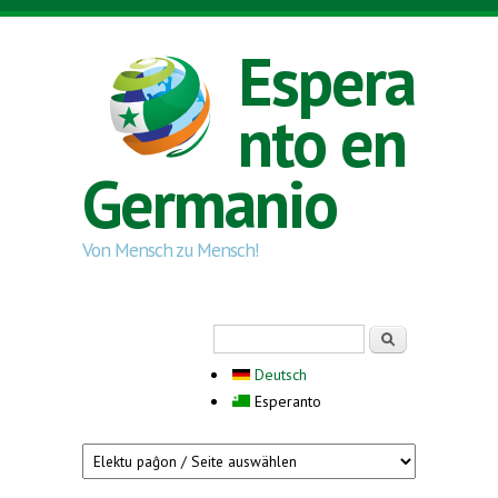
Skip to main content
Espera
nto en
Germanio
Von Mensch zu Mensch!
Search form
Serĉi
Deutsch
Esperanto