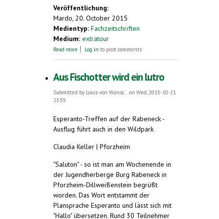
Veröffentlichung:
Mardo, 20. October 2015
Medientyp:
Fachzeitschriften
Medium:
extratour
about Jugendherberge Wiesbaden -
Read more
Log in
to post comments
"Bonvenon en Visbadeno"
Aus Fischotter wird ein lutro
Submitted by
Louis von Wunsc...
on Wed, 2015-10-21
23:55
Esperanto-Treffen auf der Rabeneck -
Ausflug führt auch in den Wildpark
Claudia Keller | Pforzheim
"Saluton" - so ist man am Wochenende in
der Jugendherberge Burg Rabeneck in
Pforzheim-Dillweißenstein begrüßt
worden. Das Wort entstammt der
Plansprache Esperanto und lässt sich mit
"Hallo" übersetzen. Rund 30 Teilnehmer