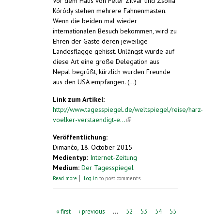
Vor dem Haus von Peter Zilvar und Zsófia
Kóródy stehen mehrere Fahnenmasten.
Wenn die beiden mal wieder
internationalen Besuch bekommen, wird zu
Ehren der Gäste deren jeweilige
Landesflagge gehisst. Unlängst wurde auf
diese Art eine große Delegation aus
Nepal begrüßt, kürzlich wurden Freunde
aus den USA empfangen. (...)
Link zum Artikel:
http://www.tagesspiegel.de/weltspiegel/reise/harz-
voelker-verstaendigt-e...
(link is external)
Veröffentlichung:
Dimanĉo, 18. October 2015
Medientyp:
Internet-Zeitung
Medium:
Der Tagesspiegel
about Völker, verständigt euch
Read more
Log in
to post comments
Pages
« first
‹ previous
…
52
53
54
55