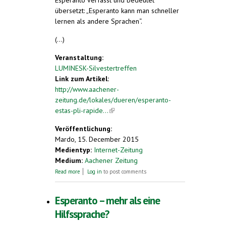
Esperanto verfasst und bedeutet
übersetzt: „Esperanto kann man schneller
lernen als andere Sprachen“.
(...)
Veranstaltung:
LUMINESK-Silvestertreffen
Link zum Artikel:
http://www.aachener-
zeitung.de/lokales/dueren/esperanto-
estas-pli-rapide...
(link is external)
Veröffentlichung:
Mardo, 15. December 2015
Medientyp:
Internet-Zeitung
Medium:
Aachener Zeitung
about "Esperanto estas pli rapide lernebla ol
Read more
Log in
to post comments
aliaj lingvoj“
Esperanto – mehr als eine
Hilfssprache?