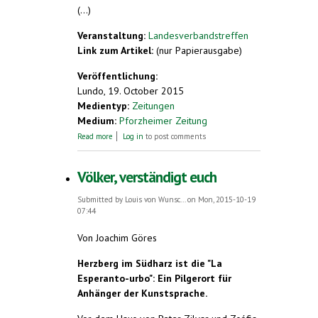
(...)
Veranstaltung:
Landesverbandstreffen
Link zum Artikel:
(nur Papierausgabe)
Veröffentlichung:
Lundo, 19. October 2015
Medientyp:
Zeitungen
Medium:
Pforzheimer Zeitung
about Aus Fischotter wird ein lutro
Read more
Log in
to post comments
Völker, verständigt euch
Submitted by
Louis von Wunsc...
on Mon, 2015-10-19
07:44
Von Joachim Göres
Herzberg im Südharz ist die "La
Esperanto-urbo": Ein Pilgerort für
Anhänger der Kunstsprache.