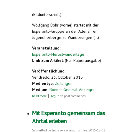
(Bildunterschrift:)
Wolfgang Bohr (vorne) startet mit der
Esperanto-Gruppe an der Altenahrer
Jugendherberge zu Wanderungen (...)
Veranstaltung:
Esperanto-Herbstwandertage
Link zum Artikel:
(Nur Papierausgabe)
Veröffentlichung:
Vendredo, 23. October 2015
Medientyp:
Zeitungen
Medium:
Bonner General-Anzeiger
about Wolfgang Bohr startet mit der
Read more
Log in
to post comments
Esperanto-Gruppe
Mit Esperanto gemeinsam das
Ahrtal erleben
Submitted by
Louis von Wunsc...
on Tue, 2015-12-08