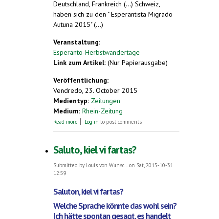
Deutschland, Frankreich (...) Schweiz,
haben sich zu den " Esperantista Migrado
Autuna 2015" (...)
Veranstaltung:
Esperanto-Herbstwandertage
Link zum Artikel:
(Nur Papierausgabe)
Veröffentlichung:
Vendredo, 23. October 2015
Medientyp:
Zeitungen
Medium:
Rhein-Zeitung
about Mit Esperanto gemeinsam das Ahrtal
Read more
Log in
to post comments
erleben
Saluto, kiel vi fartas?
Submitted by
Louis von Wunsc...
on Sat, 2015-10-31
12:59
Saluton, kiel vi fartas?
Welche Sprache könnte das wohl sein?
Ich hätte spontan gesagt, es handelt