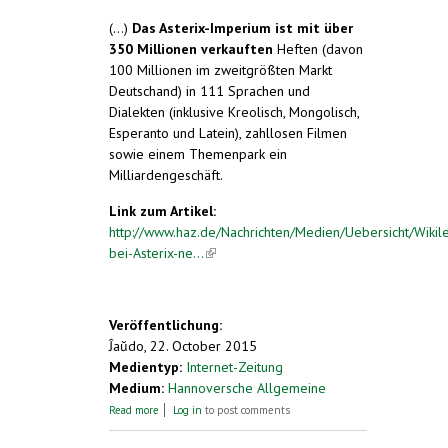
(...)
Das Asterix-Imperium ist mit über
350 Millionen verkauften
Heften (davon
100 Millionen im zweitgrößten Markt
Deutschand) in 111 Sprachen und
Dialekten (inklusive Kreolisch, Mongolisch,
Esperanto und Latein), zahllosen Filmen
sowie einem Themenpark ein
Milliardengeschäft.
Link zum Artikel:
http://www.haz.de/Nachrichten/Medien/Uebersicht/Wikil
bei-Asterix-ne...
(link is external)
Veröffentlichung:
Ĵaŭdo, 22. October 2015
Medientyp:
Internet-Zeitung
Medium:
Hannoversche Allgemeine
about "Wikileaks" bei Asterix
Read more
Log in
to post comments