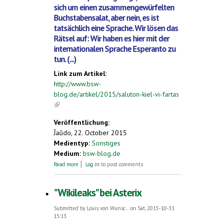
sich um einen zusammengewürfelten
Buchstabensalat, aber nein, es ist
tatsächlich eine Sprache. Wir lösen das
Rätsel auf: Wir haben es hier mit der
internationalen Sprache Esperanto zu
tun. (...)
Link zum Artikel:
http://www.bsw-
blog.de/artikel/2015/saluton-kiel-vi-fartas
(link is external)
Veröffentlichung:
Ĵaŭdo, 22. October 2015
Medientyp:
Sonstiges
Medium:
bsw-blog.de
about Saluto, kiel vi fartas?
Read more
Log in
to post comments
"Wikileaks" bei Asterix
Submitted by
Louis von Wunsc...
on Sat, 2015-10-31
15:13