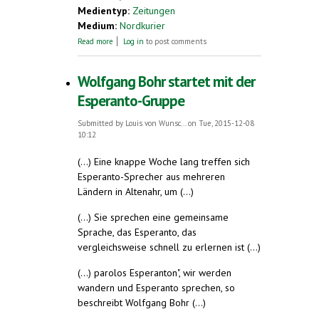
Medientyp:
Zeitungen
Medium:
Nordkurier
about Esperanto-Jünger lassen sich nicht
Read more
Log in
to post comments
unterkriegen
Wolfgang Bohr startet mit der
Esperanto-Gruppe
Submitted by
Louis von Wunsc...
on Tue, 2015-12-08
10:12
(...) Eine knappe Woche lang treffen sich
Esperanto-Sprecher aus mehreren
Ländern in Altenahr, um (...)
(...) Sie sprechen eine gemeinsame
Sprache, das Esperanto, das
vergleichsweise schnell zu erlernen ist (...)
(...) parolos Esperanton", wir werden
wandern und Esperanto sprechen, so
beschreibt Wolfgang Bohr (...)