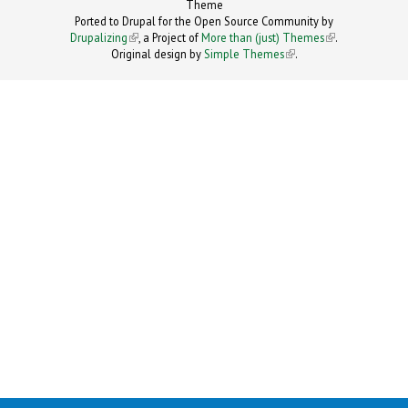
Theme
Ported to Drupal for the Open Source Community by
Drupalizing
(link is external)
, a Project of
More than (just) Themes
(link is
.
Original design by
Simple Themes
.
(link is
external)
external)