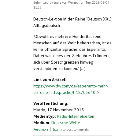
Submitted by
Louis von Wunsc...
on Tue, 2018-09-04
11:05
Deutsch-Lektion in der Reihe "Deutsch XXL",
Alltagsdeutsch
"Obwohl es mehrere Hunderttausend
Menschen auf der Welt beherrschen, ist es
keine offizielle Sprache: das Esperanto.
Dabei war eines der Ziele ihres Erfinders,
sich über Sprachgrenzen hinweg
verständigen zu können." (...)
Link zum Artikel:
https://www.dw.com/de/esperanto-mehr-
als-eine-hilfssprache/l-18703640
(link is
external)
Veröffentlichung:
Mardo, 17. November 2015
Medientyp:
Radio-Internetseiten
Medium:
Deutsche Welle
about Esperanto – mehr als eine
Read more
Log in
to post comments
Hilfssprache?