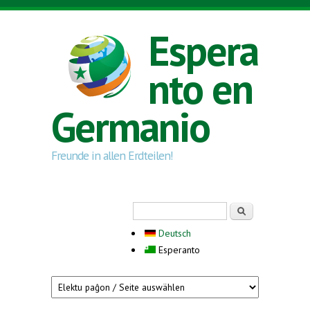
Skip to main content
Espera
nto en
Germanio
Freunde in allen Erdteilen!
Search form
Serĉi
Deutsch
Esperanto