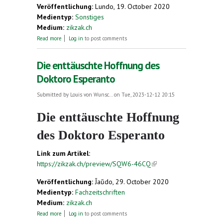
Veröffentlichung:
Lundo, 19. October 2020
Medientyp:
Sonstiges
Medium:
zikzak.ch
about Esperanto
Read more
Log in
to post comments
Die enttäuschte Hoffnung des
Doktoro Esperanto
Submitted by
Louis von Wunsc...
on Tue, 2023-12-12 20:15
Die enttäuschte Hoffnung
des Doktoro Esperanto
Link zum Artikel:
https://zikzak.ch/preview/SQW6-46CQ
(link is
external)
Veröffentlichung:
Ĵaŭdo, 29. October 2020
Medientyp:
Fachzeitschriften
Medium:
zikzak.ch
about Die enttäuschte Hoffnung des Doktoro
Read more
Log in
to post comments
Esperanto