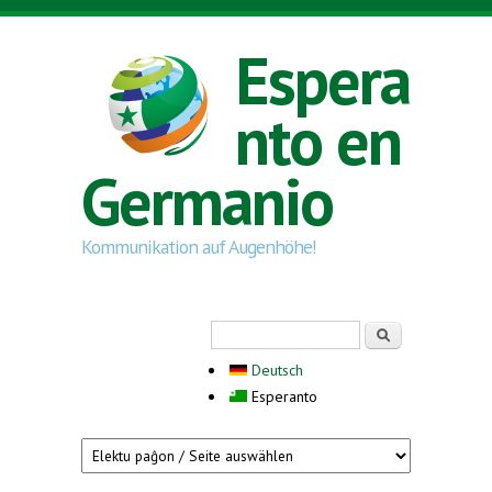
Skip to main content
Espera
nto en
Germanio
Kommunikation auf Augenhöhe!
Search form
Serĉi
Deutsch
Esperanto