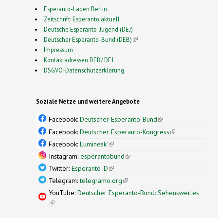
Esperanto-Laden Berlin
Zeitschrift: Esperanto aktuell
Deutsche Esperanto-Jugend (DEJ)
Deutscher Esperanto-Bund (DEB)
(link is external)
Impressum
Kontaktadressen DEB/ DEJ
DSGVO-Datenschutzerklärung
Soziale Netze und weitere Angebote
Facebook:
Deutscher Esperanto-Bund
(link is
external)
Facebook:
Deutscher Esperanto-Kongress
(link is
external)
Facebook:
Luminesk'
(link is external)
Instagram:
esperantobund
(link is external)
Twitter:
Esperanto_D
(link is external)
Telegram:
telegramo.org
(link is external)
YouTube:
Deutscher Esperanto-Bund: Sehenswertes
(link is external)