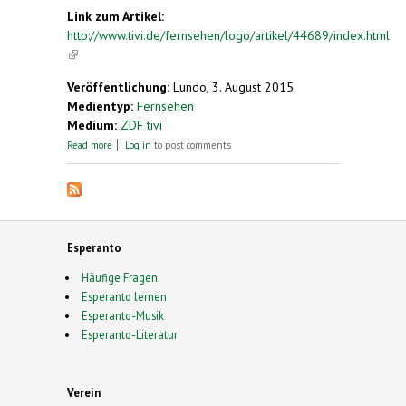
Link zum Artikel:
http://www.tivi.de/fernsehen/logo/artikel/44689/index.html
(link is external)
Veröffentlichung:
Lundo, 3. August 2015
Medientyp:
Fernsehen
Medium:
ZDF tivi
about Esperanto - eine Sprache für alle?
Read more
Log in
to post comments
Esperanto
Häufige Fragen
Esperanto lernen
Esperanto-Musik
Esperanto-Literatur
Verein