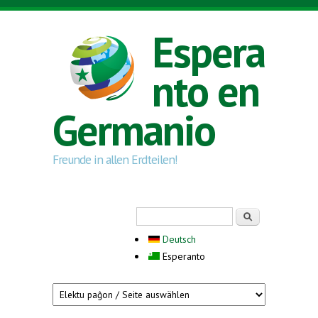
Skip to main content
Espera
nto en
Germanio
Freunde in allen Erdteilen!
Search form
Serĉi
Deutsch
Esperanto