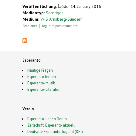
Veröffentlichung:
Ĵaŭdo, 14. January 2016
Medientyp:
Sonstiges
Medium:
VHS Arnsberg-Sundern
about Herbstkursus in Sundern
Read more
Log in
to post comments
Esperanto
Häufige Fragen
Esperanto lernen
Esperanto-Musik
Esperanto-Literatur
Verein
Esperanto-Laden Berlin
Zeitschrift: Esperanto aktuell
Deutsche Esperanto-Jugend (DEJ)