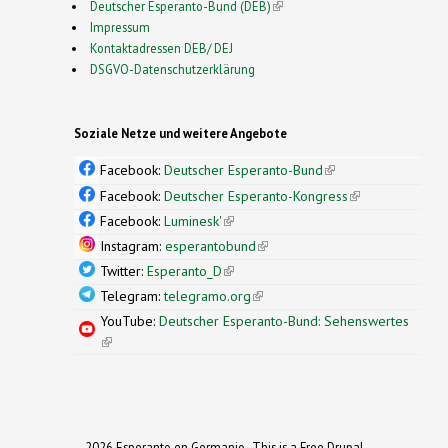
Deutscher Esperanto-Bund (DEB)
(link is external)
Impressum
Kontaktadressen DEB/ DEJ
DSGVO-Datenschutzerklärung
Soziale Netze und weitere Angebote
Facebook:
Deutscher Esperanto-Bund
(link is
external)
Facebook:
Deutscher Esperanto-Kongress
(link is
external)
Facebook:
Luminesk'
(link is external)
Instagram:
esperantobund
(link is external)
Twitter:
Esperanto_D
(link is external)
Telegram:
telegramo.org
(link is external)
YouTube:
Deutscher Esperanto-Bund: Sehenswertes
(link is external)
2026 Esperanto en Germanio- This is a Free Drupal