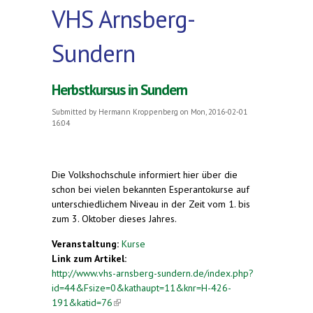
VHS Arnsberg-
Sundern
Herbstkursus in Sundern
Submitted by
Hermann Kroppenberg
on Mon, 2016-02-01
16:04
Die Volkshochschule informiert hier über die
schon bei vielen bekannten Esperantokurse auf
unterschiedlichem Niveau in der Zeit vom 1. bis
zum 3. Oktober dieses Jahres.
Veranstaltung:
Kurse
Link zum Artikel:
http://www.vhs-arnsberg-sundern.de/index.php?
id=44&Fsize=0&kathaupt=11&knr=H-426-
191&katid=76
(link is external)