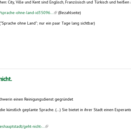
n: City, Ville und Kent sind Englisch, Französisch und Türkisch und heißen
/sprache-ohne-land-id35096...
(link is external)
(Bezahlseite)
nk is external)
("Sprache ohne Land"; nur ein paar Tage lang sichtbar)
nicht.
Schwerin einen Reinigungsdienst gegründet
 künstlich geplante Sprache. (...) Sie bietet in ihrer Stadt einen Esperanto-
shauptstadt/geht-nicht-...
(link is external)