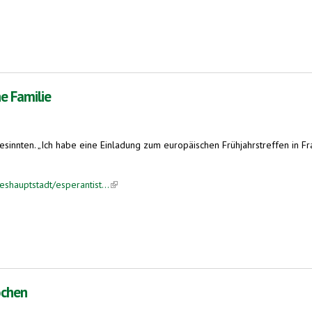
ne Familie
ichgesinnten. „Ich habe eine Einladung zum europäischen Frühjahrstreffen i
eshauptstadt/esperantist...
(link is external)
ochen