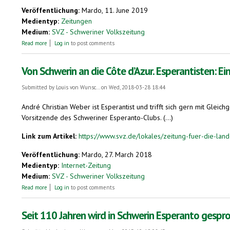
Veröffentlichung:
Mardo, 11. June 2019
Medientyp:
Zeitungen
Medium:
SVZ - Schweriner Volkszeitung
about 100 Nationen in Schwerin: Geht nicht, gibts bei ihr nicht.
Read more
Log in
to post comments
Von Schwerin an die Côte d’Azur. Esperantisten: Ei
Submitted by
Louis von Wunsc...
on Wed, 2018-03-28 18:44
André Christian Weber ist Esperantist und trifft sich gern mit Gle
Vorsitzende des Schweriner Esperanto-Clubs. (...)
Link zum Artikel:
https://www.svz.de/lokales/zeitung-fuer-die-land
Veröffentlichung:
Mardo, 27. March 2018
Medientyp:
Internet-Zeitung
Medium:
SVZ - Schweriner Volkszeitung
about Von Schwerin an die Côte d’Azur. Esperantisten: Eine Familie
Read more
Log in
to post comments
Seit 110 Jahren wird in Schwerin Esperanto gespr