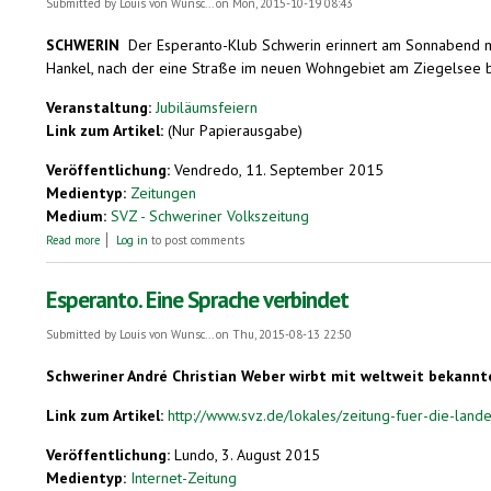
Submitted by
Louis von Wunsc...
on Mon, 2015-10-19 08:43
SCHWERIN
Der Esperanto-Klub Schwerin erinnert am Sonnabend mit 
Hankel, nach der eine Straße im neuen Wohngebiet am Ziegelsee bena
Veranstaltung:
Jubiläumsfeiern
Link zum Artikel:
(Nur Papierausgabe)
Veröffentlichung:
Vendredo, 11. September 2015
Medientyp:
Zeitungen
Medium:
SVZ - Schweriner Volkszeitung
about Seit 110 Jahren wird in Schwerin Esperanto gesprochen
Read more
Log in
to post comments
Esperanto. Eine Sprache verbindet
Submitted by
Louis von Wunsc...
on Thu, 2015-08-13 22:50
Schweriner André Christian Weber wirbt mit weltweit bekannt
Link zum Artikel:
http://www.svz.de/lokales/zeitung-fuer-die-lande
Veröffentlichung:
Lundo, 3. August 2015
Medientyp:
Internet-Zeitung