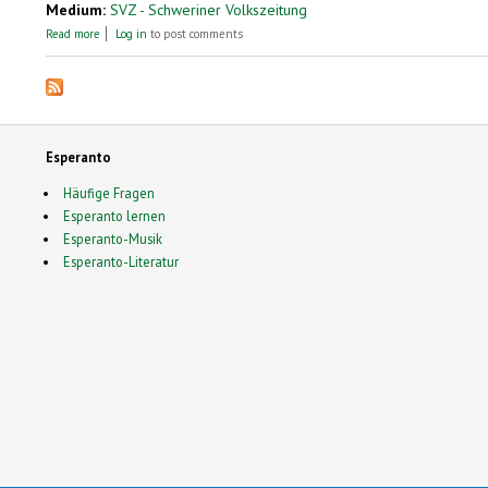
Medium:
SVZ - Schweriner Volkszeitung
about Esperanto. Eine Sprache verbindet
Read more
Log in
to post comments
Esperanto
Häufige Fragen
Esperanto lernen
Esperanto-Musik
Esperanto-Literatur