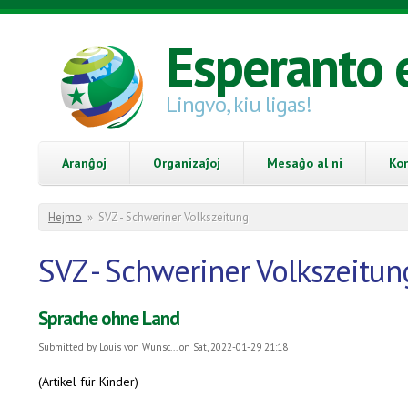
Skip to main content
Esperanto 
Lingvo, kiu ligas!
Aranĝoj
Organizaĵoj
Mesaĝo al ni
Ko
You are here
Hejmo
»
SVZ - Schweriner Volkszeitung
SVZ - Schweriner Volkszeitun
Sprache ohne Land
Submitted by
Louis von Wunsc...
on Sat, 2022-01-29 21:18
(Artikel für Kinder)