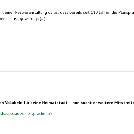
einer Festveranstaltung daran, dass bereits seit 110 Jahren die Planspra
nnt ist, gewürdigt. (...)
en Vokabeln für seine Heimatstadt – nun sucht er weitere Mitstreit
shauptstadt/eine-sprache...
(link is external)