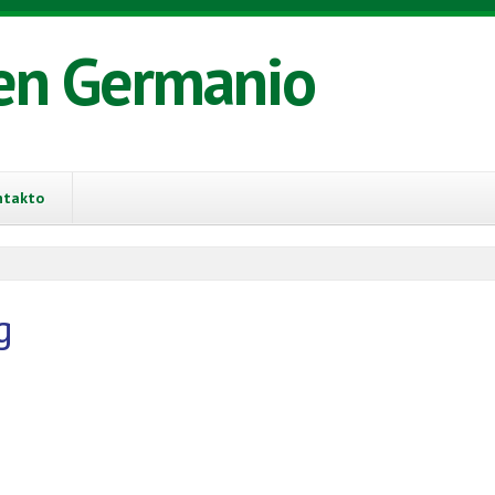
en Germanio
ntakto
g