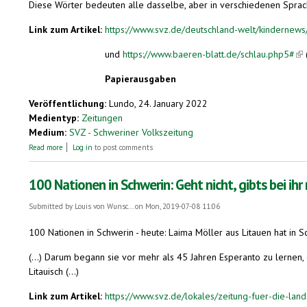
Diese Wörter bedeuten alle dasselbe, aber in verschiedenen Sprache
Link zum Artikel:
https://www.svz.de/deutschland-welt/kindernews
und
https://www.baeren-blatt.de/schlau.php5#
(li
Papierausgaben
Veröffentlichung:
Lundo, 24. January 2022
Medientyp:
Zeitungen
Medium:
SVZ - Schweriner Volkszeitung
about Sprache ohne Land
Read more
Log in
to post comments
100 Nationen in Schwerin: Geht nicht, gibts bei ihr 
Submitted by
Louis von Wunsc...
on Mon, 2019-07-08 11:06
100 Nationen in Schwerin - heute: Laima Möller aus Litauen hat in 
(...) Darum begann sie vor mehr als 45 Jahren Esperanto zu lernen, die
Litauisch (...)
Link zum Artikel:
https://www.svz.de/lokales/zeitung-fuer-die-lande