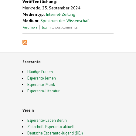
Veröffentlichung:
Merkredo, 25. September 2024
Medientyp:
Internet-Zeitung
Medium:
Spektrum der Wissenschaft
about Eine Sprache, ein Europa?
Read more
Log in
to post comments
Esperanto
Häufige Fragen
Esperanto lernen
Esperanto-Musik
Esperanto-Literatur
Verein
Esperanto-Laden Berlin
Zeitschrift: Esperanto aktuell
Deutsche Esperanto-Jugend (DEJ)