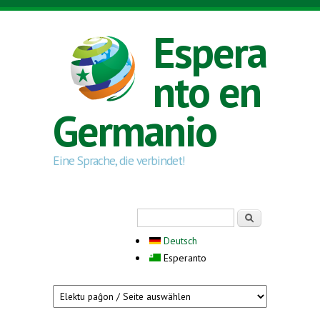
Skip to main content
Espera
nto en
Germanio
Eine Sprache, die verbindet!
Search form
Serĉi
Deutsch
Esperanto