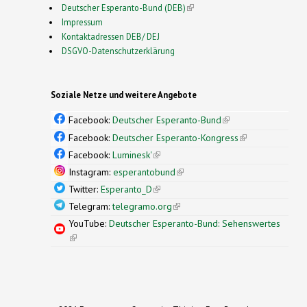
Deutscher Esperanto-Bund (DEB)
(link is external)
Impressum
Kontaktadressen DEB/ DEJ
DSGVO-Datenschutzerklärung
Soziale Netze und weitere Angebote
Facebook:
Deutscher Esperanto-Bund
(link is
external)
Facebook:
Deutscher Esperanto-Kongress
(link is
external)
Facebook:
Luminesk'
(link is external)
Instagram:
esperantobund
(link is external)
Twitter:
Esperanto_D
(link is external)
Telegram:
telegramo.org
(link is external)
YouTube:
Deutscher Esperanto-Bund: Sehenswertes
(link is external)