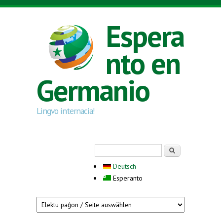
Skip to main content
Espera
nto en
Germanio
Lingvo internacia!
Search form
Serĉi
Deutsch
Esperanto