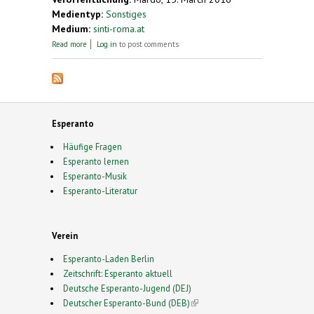
Medientyp:
Sonstiges
Medium:
sinti-roma.at
about Lidja Zamenhof
Read more
Log in
to post comments
Esperanto
Häufige Fragen
Esperanto lernen
Esperanto-Musik
Esperanto-Literatur
Verein
Esperanto-Laden Berlin
Zeitschrift: Esperanto aktuell
Deutsche Esperanto-Jugend (DEJ)
Deutscher Esperanto-Bund (DEB)
(link is external)