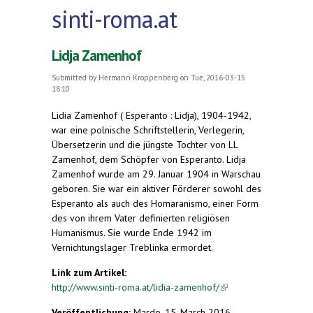
sinti-roma.at
Lidja Zamenhof
Submitted by
Hermann Kroppenberg
on Tue, 2016-03-15
18:10
Lidia Zamenhof ( Esperanto : Lidja), 1904-1942,
war eine polnische Schriftstellerin, Verlegerin,
Übersetzerin und die jüngste Tochter von LL
Zamenhof, dem Schöpfer von Esperanto. Lidja
Zamenhof wurde am 29. Januar 1904 in Warschau
geboren. Sie war ein aktiver Förderer sowohl des
Esperanto als auch des Homaranismo, einer Form
des von ihrem Vater definierten religiösen
Humanismus. Sie wurde Ende 1942 im
Vernichtungslager Treblinka ermordet.
Link zum Artikel:
http://www.sinti-roma.at/lidia-zamenhof/
(link is
external)
Veröffentlichung:
Mardo, 15. March 2016