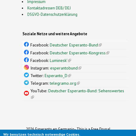
Impressum
Kontaktadressen DEB/ DEJ
DSGVO-Datenschutzerklärung
Soziale Netze und weitere Angebote
Facebook:
Deutscher Esperanto-Bund
(link is
external)
Facebook:
Deutscher Esperanto-Kongress
(link is
external)
Facebook:
Luminesk'
(link is external)
Instagram:
esperantobund
(link is external)
Twitter:
Esperanto_D
(link is external)
Telegram:
telegramo.org
(link is external)
YouTube:
Deutscher Esperanto-Bund: Sehenswertes
(link is external)
2026 Esperanto en Germanio- This is a Free Drupal
Wir benutzen technisch notwendige Cookies.
Theme