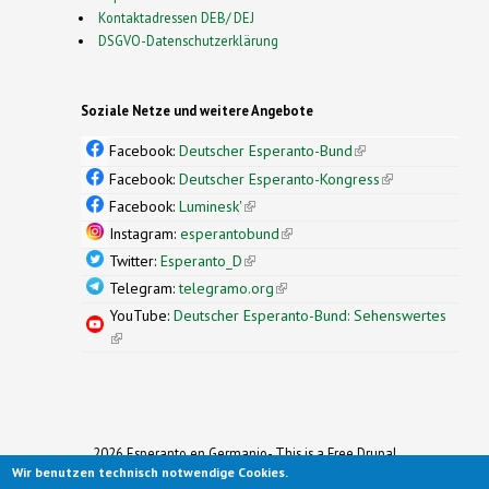
Kontaktadressen DEB/ DEJ
DSGVO-Datenschutzerklärung
Soziale Netze und weitere Angebote
Facebook:
Deutscher Esperanto-Bund
(link is
external)
Facebook:
Deutscher Esperanto-Kongress
(link is
external)
Facebook:
Luminesk'
(link is external)
Instagram:
esperantobund
(link is external)
Twitter:
Esperanto_D
(link is external)
Telegram:
telegramo.org
(link is external)
YouTube:
Deutscher Esperanto-Bund: Sehenswertes
(link is external)
2026 Esperanto en Germanio- This is a Free Drupal
Wir benutzen technisch notwendige Cookies.
Theme