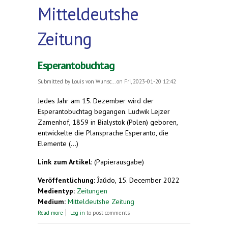
Mitteldeutshe
Zeitung
Esperantobuchtag
Submitted by
Louis von Wunsc...
on Fri, 2023-01-20 12:42
Jedes Jahr am 15. Dezember wird der
Esperantobuchtag begangen. Ludwik Lejzer
Zamenhof, 1859 in Bialystok (Polen) geboren,
entwickelte die Plansprache Esperanto, die
Elemente (...)
Link zum Artikel:
(Papierausgabe)
Veröffentlichung:
Ĵaŭdo, 15. December 2022
Medientyp:
Zeitungen
Medium:
Mitteldeutshe Zeitung
about Esperantobuchtag
Read more
Log in
to post comments