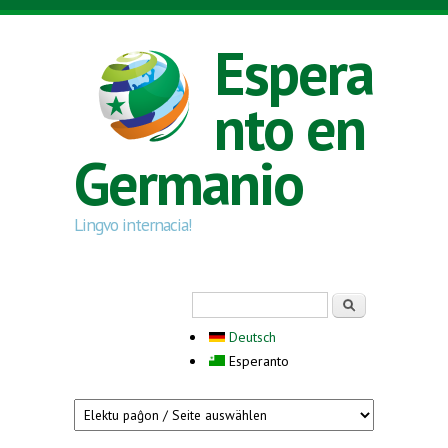
Skip to main content
Espera
nto en
Germanio
Lingvo internacia!
Search form
Serĉi
Deutsch
Esperanto