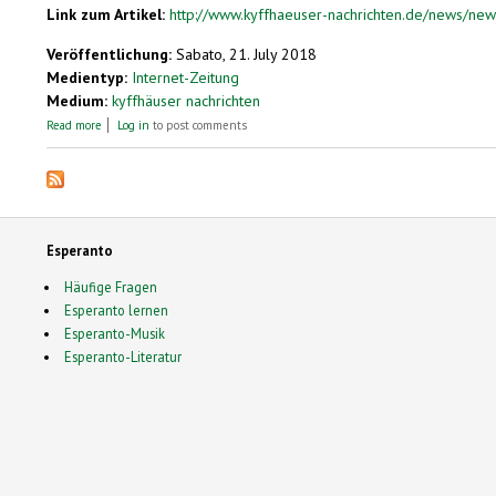
Link zum Artikel:
http://www.kyffhaeuser-nachrichten.de/news/ne
Veröffentlichung:
Sabato, 21. July 2018
Medientyp:
Internet-Zeitung
Medium:
kyffhäuser nachrichten
about Esperanto im Alltag
Read more
Log in
to post comments
Esperanto
Häufige Fragen
Esperanto lernen
Esperanto-Musik
Esperanto-Literatur