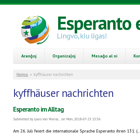
Skip to main content
Esperanto 
Lingvo, kiu ligas!
Aranĝoj
Organizaĵoj
Mesaĝo al ni
Ko
You are here
Hejmo
»
kyffhäuser nachrichten
kyffhäuser nachrichten
Esperanto im Alltag
Submitted by
Louis von Wunsc...
on Mon, 2018-07-23 13:56
Am 26. Juli feiert die internationale Sprache Esperanto ihren 131. (..