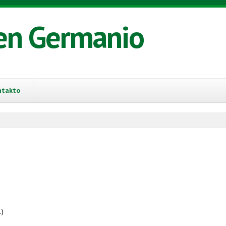
en Germanio
ntakto
.)