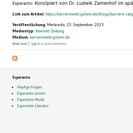
Konzipiert von Dr. Ludwik Zamenhof im späten
Esperanto:
Link zum Artikel:
https://karrierewelt.golem.de/blogs/karriere-ra
Veröffentlichung:
Merkredo, 13. September 2023
Medientyp:
Internet-Zeitung
Medium:
karrierewelt.golem.de
about Die am leichtesten erlernbaren Sprachen für Deutschsprachige
Read more
Log in
to post comments
Esperanto
Häufige Fragen
Esperanto lernen
Esperanto-Musik
Esperanto-Literatur