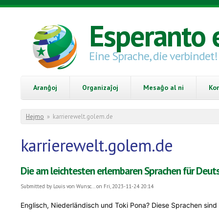
Skip to main content
Esperanto 
Eine Sprache, die verbindet!
Aranĝoj
Organizaĵoj
Mesaĝo al ni
Ko
You are here
Hejmo
»
karrierewelt.golem.de
karrierewelt.golem.de
Die am leichtesten erlernbaren Sprachen für Deut
Submitted by
Louis von Wunsc...
on Fri, 2023-11-24 20:14
Englisch, Niederländisch und Toki Pona? Diese Sprachen sind 