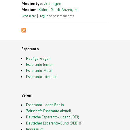
Medientyp:
Zeitungen
Medium:
Kölner Stadt-Anzeiger
about Esperanto-Fans lernen Kunstsprache
Read more
Log in
to post comments
zunehmend im Internet
Esperanto
Häufige Fragen
Esperanto lernen
Esperanto-Musik
Esperanto-Literatur
Verein
Esperanto-Laden Berlin
Zeitschrift: Esperanto aktuell
Deutsche Esperanto-Jugend (DEJ)
Deutscher Esperanto-Bund (DEB)
(link is external)
Impressum