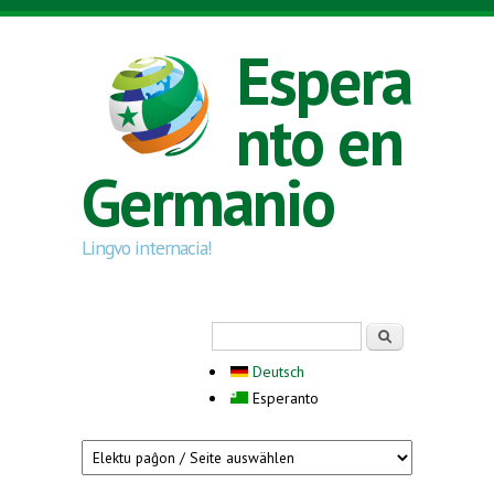
Skip to main content
Espera
nto en
Germanio
Lingvo internacia!
Search form
Serĉi
Deutsch
Esperanto