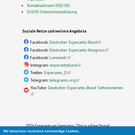
Kontaktadressen DEB/ DEJ
DSGVO-Datenschutzerklärung
Soziale Netze und weitere Angebote
Facebook:
Deutscher Esperanto-Bund
(link is
external)
Facebook:
Deutscher Esperanto-Kongress
(link is
external)
Facebook:
Luminesk'
(link is external)
Instagram:
esperantobund
(link is external)
Twitter:
Esperanto_D
(link is external)
Telegram:
telegramo.org
(link is external)
YouTube:
Deutscher Esperanto-Bund: Sehenswertes
(link is external)
2026 Esperanto en Germanio- This is a Free Drupal
Wir benutzen technisch notwendige Cookies.
Theme