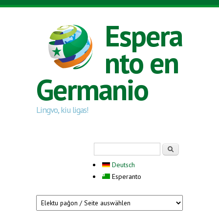
Skip to main content
Espera
nto en
Germanio
Lingvo, kiu ligas!
Search form
Serĉi
Deutsch
Esperanto