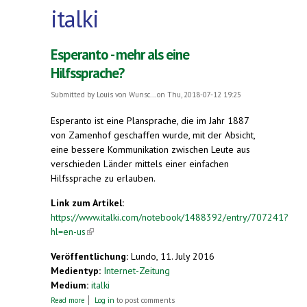
italki
Esperanto - mehr als eine
Hilfssprache?
Submitted by
Louis von Wunsc...
on Thu, 2018-07-12 19:25
Esperanto ist eine Plansprache, die im Jahr 1887
von Zamenhof geschaffen wurde, mit der Absicht,
eine bessere Kommunikation zwischen Leute aus
verschieden Länder mittels einer einfachen
Hilfssprache zu erlauben.
Link zum Artikel:
https://www.italki.com/notebook/1488392/entry/707241?
hl=en-us
(link is external)
Veröffentlichung:
Lundo, 11. July 2016
Medientyp:
Internet-Zeitung
Medium:
italki
about Esperanto - mehr als eine Hilfssprache?
Read more
Log in
to post comments