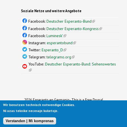
Soziale Netze und weitere Angebote
Facebook:
Deutscher Esperanto-Bund
(link is
external)
Facebook:
Deutscher Esperanto-Kongress
(link is
external)
Facebook:
Luminesk'
(link is external)
Instagram:
esperantobund
(link is external)
Twitter:
Esperanto_D
(link is external)
Telegram:
telegramo.org
(link is external)
YouTube:
Deutscher Esperanto-Bund: Sehenswertes
(link is external)
2026 Esperanto en Germanio- This is a Free Drupal
Wir benutzen technisch notwendige Cookies.
Theme
Ported to Drupal for the Open Source Community by
Ni uzas teknike necesajn kuketojn.
Drupalizing
(link is external)
, a Project of
More than (just) Themes
(link is
.
Original design by
Simple Themes
.
(link is
external)
Verstanden | Mi komprenas
external)