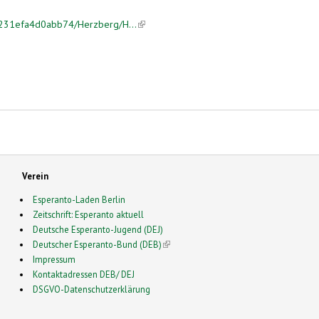
f8231efa4d0abb74/Herzberg/H...
(link is external)
Verein
Esperanto-Laden Berlin
Zeitschrift: Esperanto aktuell
Deutsche Esperanto-Jugend (DEJ)
Deutscher Esperanto-Bund (DEB)
(link is external)
Impressum
Kontaktadressen DEB/ DEJ
DSGVO-Datenschutzerklärung