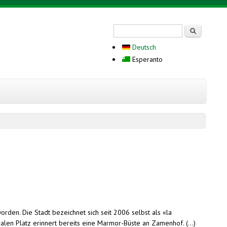
Search form
Serĉi
Deutsch
Esperanto
en. Die Stadt bezeichnet sich seit 2006 selbst als «la
len Platz erinnert bereits eine Marmor-Büste an Zamenhof. (...)