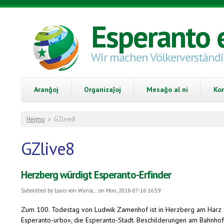
Skip to main content
Esperanto 
Wir machen Völkerverständ
Aranĝoj
Organizaĵoj
Mesaĝo al ni
Ko
You are here
Hejmo
»
GZlive8
GZlive8
Herzberg würdigt Esperanto-Erfinder
Submitted by
Louis von Wunsc...
on Mon, 2018-07-16 16:59
Zum 100. Todestag von Ludwik Zamenhof ist in Herzberg am Harz am
Esperanto-urbo», die Esperanto-Stadt. Beschilderungen am Bahnhof u