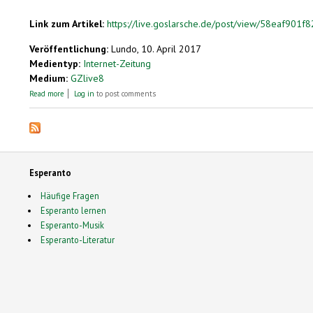
Link zum Artikel:
https://live.goslarsche.de/post/view/58eaf901
Veröffentlichung:
Lundo, 10. April 2017
Medientyp:
Internet-Zeitung
Medium:
GZlive8
about Herzberg würdigt Esperanto-Erfinder
Read more
Log in
to post comments
Esperanto
Häufige Fragen
Esperanto lernen
Esperanto-Musik
Esperanto-Literatur