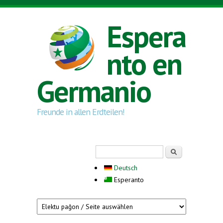
Skip to main content
Espera
nto en
Germanio
Freunde in allen Erdteilen!
Search form
Serĉi
Deutsch
Esperanto