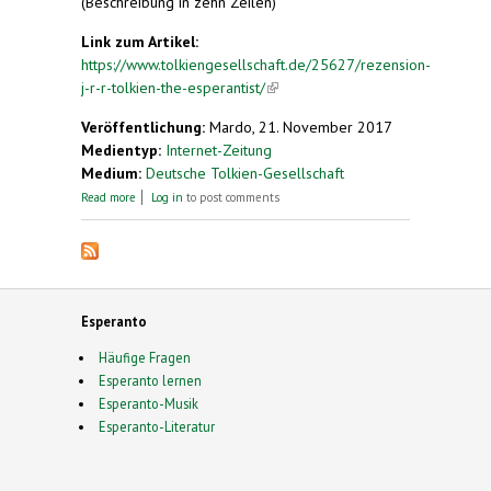
(Beschreibung in zehn Zeilen)
Link zum Artikel:
https://www.tolkiengesellschaft.de/25627/rezension-
j-r-r-tolkien-the-esperantist/
(link is external)
Veröffentlichung:
Mardo, 21. November 2017
Medientyp:
Internet-Zeitung
Medium:
Deutsche Tolkien-Gesellschaft
about Rezension: „J.R.R. Tolkien the Esperantist”
Read more
Log in
to post comments
Esperanto
Häufige Fragen
Esperanto lernen
Esperanto-Musik
Esperanto-Literatur