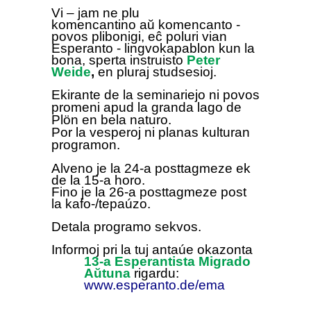
Vi –
jam ne plu
komencantino
aŭ
komencanto -
povos plibonigi, eĉ poluri vian
Esperanto - lingvokapablon kun la
bona, sperta instruisto
Peter
Weide
,
en pluraj studsesioj.
Ekirante de la
seminarie
jo ni povos
promeni apud la granda lago de
Plön en bela naturo.
Por la vespero
j
ni planas kulturan
programon.
Alveno je la 24-
a
p
osttagmeze ek
de la 15-a horo.
Fino
je la 26-
a
posttagmeze
p
ost
la
kafo-/tepaúzo.
Detala programo sekvos.
Informoj pri la tuj antaúe okazonta
13-a Esperantista Migrado
Aŭtuna
rigardu:
www.esperanto.de/ema