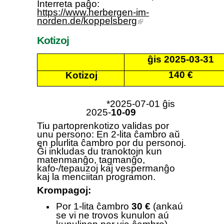
Interreta paĝo:
sends
https://www.herbergen-im-
e-
mail)
norden.de/koppelsberg
(link is external)
Kotizo
j
ĝ
is
2025-03-31
140
€
Kotizo
j
*2025-07-01
ĝis
2025-
10-09
Tiu partoprenkotizo validas por
unu persono: En 2-lita ĉambro aŭ
en plurlita ĉambro por du personoj.
Ĝi inkludas
du
tranoktojn
kun
matenman
ĝo,
tagmanĝo,
kafo-/tepauzoj
kaj
vespermanĝo
kaj la menciitan programon.
Krompag
oj:
P
or 1-lita ĉambro
30
€
(anka
ú
se vi ne trovos kunulon aú