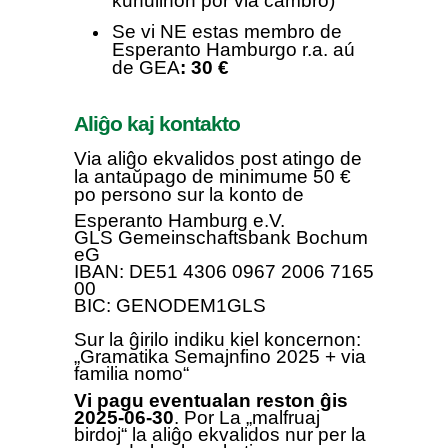
kunulinon por via ĉambro)
S
e vi NE estas
m
embro de
Esperanto Hamburgo r.a. aú
de GEA
: 30 €
Aliĝo kaj kontakto
Via aliĝo ekvalidos post
atingo de
la
antaŭpago de minimume 50 €
po persono
sur
la konto de
Esperanto Hamburg e.V.
GLS Gemeinschaftsbank Bochum
eG
IBAN: DE
51 4306 0967 2006 7165
00
BIC:
GENODEM1GLS
Sur la ĝirilo indiku kiel koncernon:
„
Gramatika Semajnfino
2025 + via
familia nomo“
Vi pagu eventualan reston ĝis
2025-06-30
. Por La „malfruaj
birdoj“ la ali
ĝ
o ekvalidos nur per la