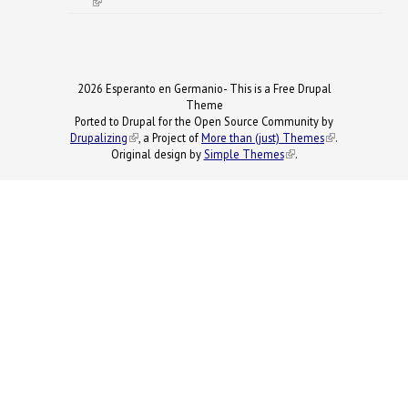
(link is external)
2026 Esperanto en Germanio- This is a Free Drupal
Theme
Ported to Drupal for the Open Source Community by
Drupalizing
(link is external)
, a Project of
More than (just) Themes
(link is
.
Original design by
Simple Themes
.
(link is
external)
external)