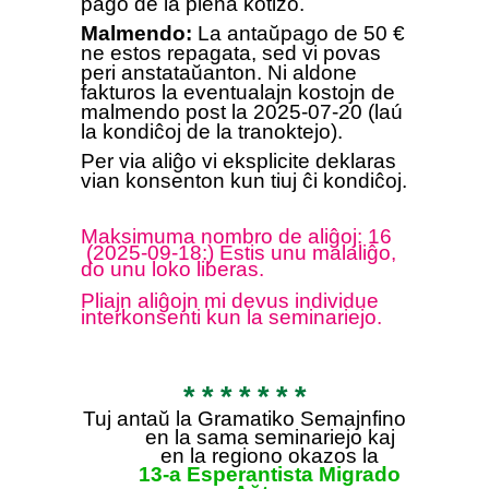
pago de la plena kotizo.
Malmendo:
La antaŭpago de 50 €
ne estos repagata, sed vi povas
peri anstataŭanton. N
i aldone
fakturos la eventualajn kostojn de
malmendo post la 2025-07-20 (laú
la kondiĉoj de la tranoktejo).
Per via aliĝo vi eksplicite deklaras
vian konsenton kun tiuj ĉi kondiĉoj.
Maksimuma nombro de aliĝoj: 1
6
(2025-09-18:) Estis unu malaliĝo,
do unu loko liberas.
Pliajn aliĝojn mi devus individue
interkonsenti kun la seminariejo.
* * * * * * *
Tuj a
ntaŭ la Gramatiko Semajnfino
en la sama
seminarie
jo
kaj
en la regiono
okazos la
13-a Esperantista Migrado