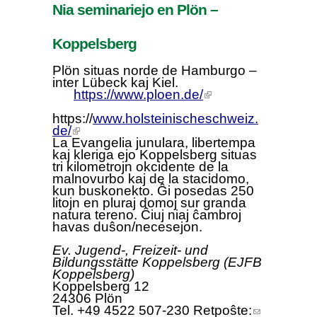
Nia
seminari
ejo
en Plön –
Koppelsberg
Plön situas norde de Hamburgo –
inter Lübeck kaj Kiel.
https://www.ploen.de/
(link is
external)
https://
www.holsteinischeschweiz.
de/
(link is external)
La Evangelia junulara, libertempa
kaj kleriga ejo Koppelsberg situas
tri kilometrojn okcidente de la
malnovurbo kaj de la stacidomo,
kun buskonekto. Ĝi posedas 250
litojn en pluraj domoj sur granda
natura tereno. Ĉiuj niaj ĉambroj
havas duŝon/necesejon.
Ev. Jugend-, Freizeit- und
Bildungsstätte Koppelsberg
(
EJFB
Koppelsberg)
Koppelsberg 12
24306 Plön
Tel. +49 4522 507-230 Retpoŝte:
(link