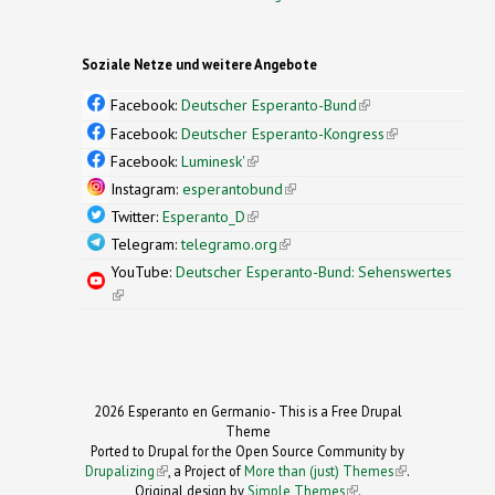
Soziale Netze und weitere Angebote
Facebook:
Deutscher Esperanto-Bund
(link is
external)
Facebook:
Deutscher Esperanto-Kongress
(link is
external)
Facebook:
Luminesk'
(link is external)
Instagram:
esperantobund
(link is external)
Twitter:
Esperanto_D
(link is external)
Telegram:
telegramo.org
(link is external)
YouTube:
Deutscher Esperanto-Bund: Sehenswertes
(link is external)
2026 Esperanto en Germanio- This is a Free Drupal
Theme
Ported to Drupal for the Open Source Community by
Drupalizing
(link is external)
, a Project of
More than (just) Themes
(link is
.
Original design by
Simple Themes
.
(link is
external)