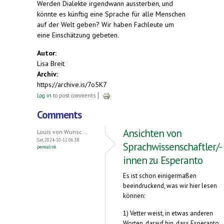
Werden Dialekte irgendwann aussterben, und
könnte es künftig eine Sprache für alle Menschen
auf der Welt geben? Wir haben Fachleute um
eine Einschätzung gebeten.
Autor:
Lisa Breit
Archiv:
https://archive.is/7o5K7
Log in
to post comments
Comments
Ansichten von
Louis von Wunsc...
Sat, 2024-10-12 06:58
Sprachwissenschaftler/-
permalink
innen zu Esperanto
Es ist schon einigermaßen
beeindruckend, was wir hier lesen
können:
1) Vetter weist, in etwas anderen
Worten, darauf hin, dass Esperanto