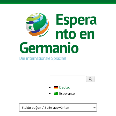
Skip to main content
Espera
nto en
Germanio
Die internationale Sprache!
Search form
Serĉi
Deutsch
Esperanto