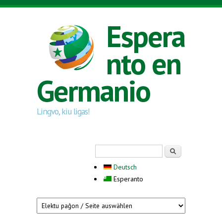
Skip to main content
Espera
nto en
Germanio
Lingvo, kiu ligas!
Search form
Serĉi
Deutsch
Esperanto