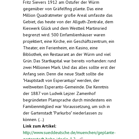
Fritz Sievers 1912 am Ostufer der Würm
gegenüber von Gräfelfing plante. Das eine
Million Quadratmeter große Areal umfasste das
Gebiet, das heute von der Allguth-Zentrale, dem
Kieswerk Glück und dem Westteil Martinsried
begrenzt wird. 500 Einfamilienhäuser waren
projektiert, eine Kirche, ein Geschäftszentrum, ein
Theater, ein Ferienheim, ein Kasino, eine
Bibliothek, ein Restaurant an der Würm und viel
Grün. Das Startkapital war bereits vorhanden: rund
zwei Millionen Mark. Und das alles sollte erst der
Anfang sein. Denn die neue Stadt sollte die
"Hauptstadt von Esperantujo" werden, der
weltweiten Esperanto-Gemeinde. Die Kenntnis
der 1887 von Ludwik Lejzer Zamenhof
begründeten Plansprache durch mindestens ein
Familienmitglied war Voraussetzung, um sich in
der Gartenstadt "Parkurbo" niederlassen zu
können. (...)
Link zum Artikel:
http://www.sueddeutsche.de/muenchen/geplante-
gartenstadt-hohe-ideale-1.2...
(link is external)