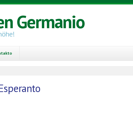
en Germanio
höhe!
ntakto
 Esperanto