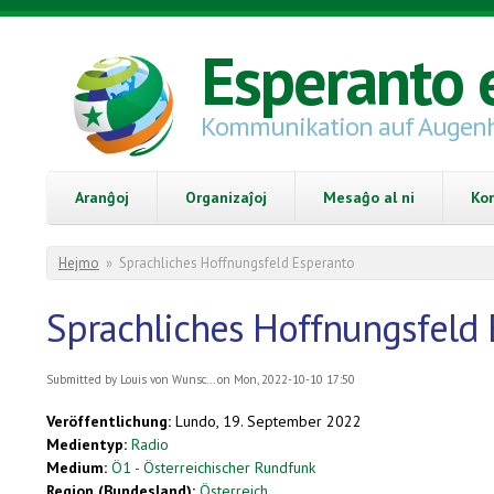
Skip to main content
Esperanto 
Kommunikation auf Augen
Aranĝoj
Organizaĵoj
Mesaĝo al ni
Ko
You are here
Hejmo
»
Sprachliches Hoffnungsfeld Esperanto
Sprachliches Hoffnungsfeld
Submitted by
Louis von Wunsc...
on Mon, 2022-10-10 17:50
Veröffentlichung:
Lundo, 19. September 2022
Medientyp:
Radio
Medium:
Ö1 - Österreichischer Rundfunk
Region (Bundesland):
Österreich