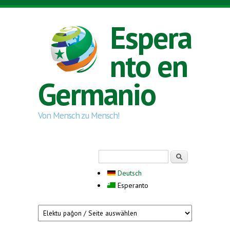
Skip to main content
Espera
nto en
Germanio
Von Mensch zu Mensch!
Search form
Serĉi
Deutsch
Esperanto