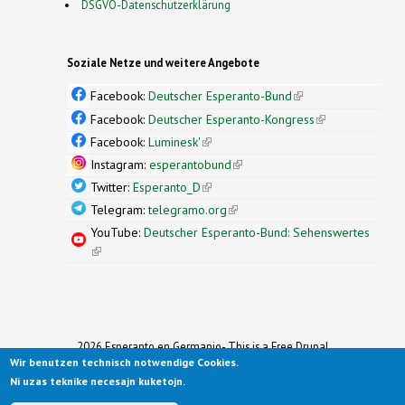
DSGVO-Datenschutzerklärung
Soziale Netze und weitere Angebote
Facebook:
Deutscher Esperanto-Bund
(link is
external)
Facebook:
Deutscher Esperanto-Kongress
(link is
external)
Facebook:
Luminesk'
(link is external)
Instagram:
esperantobund
(link is external)
Twitter:
Esperanto_D
(link is external)
Telegram:
telegramo.org
(link is external)
YouTube:
Deutscher Esperanto-Bund: Sehenswertes
(link is external)
2026 Esperanto en Germanio- This is a Free Drupal
Wir benutzen technisch notwendige Cookies.
Theme
Ported to Drupal for the Open Source Community by
Ni uzas teknike necesajn kuketojn.
Drupalizing
(link is external)
, a Project of
More than (just) Themes
(link is
.