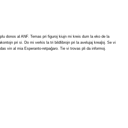
i plu donos al ANF. 
Temas pri figuroj kiujn mi kreis dum la eko de la 
ntojn pri si. Do mi verkis la tri bildlibrojn pri la avelujaj kreaĵoj. 
Se vi 
das vin al mia Esperanto-retpaĝaro. Tie vi trovas pli da informoj. 