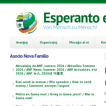
Skip to main content
Esperanto 
Von Mensch zu Mensch!
Aranĝoj
Organizaĵoj
Mesaĝo al ni
Ko
Asocio Nova Familio
Aktualaĵoj de ANF, somero 2026 / Aktuelles Sommer
2026 / ANF News, Summer 2026 / ANF Actualités, été
2026 / ANF 뉴스, 2026년 여름호
Kiel sendi la monon / Wie spenden / How to send
money / Comment envoyer l'argent
Milito en Goma nun! / Krieg in Goma jetzt! / War in
Goma now!