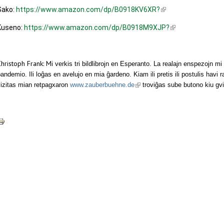
Sako: 
https://www.amazon.com/dp/B0918KV6XR?
(link is external)
Kuseno: 
https://www.amazon.com/dp/B0918M9XJP?
(link is external)
Christoph Frank: M
i verkis tri bildlibrojn en Esperanto. La realajn enspezojn m
andemio. Ili loĝas en avelujo en mia ĝardeno. Kiam ili pretis ili postulis havi rako
(link is external)
izitas mian retpagxaron 
www.zauberbuehne.de
 troviĝas sube butono kiu gvi