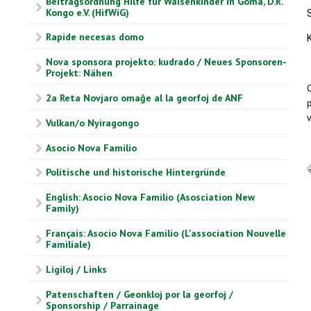
Beitragsordnung Hilfe für Waisenkinder in Goma, D.R.
Kongo e.V. (HifWiG)
Rapide necesas domo
Nova sponsora projekto: kudrado / Neues Sponsoren-
Projekt: Nähen
2a Reta Novjaro omaĝe al la georfoj de ANF
p
v
Vulkan/o Nyiragongo
Asocio Nova Familio
Politische und historische Hintergründe
English: Asocio Nova Familio (Asosciation New
Family)
Français: Asocio Nova Familio (L'association Nouvelle
Familiale)
Ligiloj / Links
Patenschaften / Geonkloj por la georfoj /
Sponsorship / Parrainage