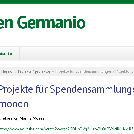
en Germanio
ntakto
You are here
Hejmo
»
Projekte / projektoj
»
Projekte für Spendensammlungen / Projektoj p
Projekte für Spendensammlungen
monon
Chelsea kaj Marina Moses:
https://www.youtube.com/watch?v=sgd25DUnDVg&list=PLQsPYNciR6lNvl