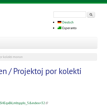
Search form
Serĉi
Deutsch
Esperanto
or kolekti monon
 / Projektoj por kolekti
R3SHEqxBiLmltqqdo_5&index=32
(link is external)