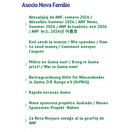
Asocio Nova Familio
Aktualaĵoj de ANF, somero 2026 /
Aktuelles Sommer 2026 / ANF News,
Summer 2026 / ANF Actualités, été 2026
/ ANF 뉴스, 2026년 여름호
Kiel sendi la monon / Wie spenden / How
to send money / Comment envoyer
l'argent
Milito en Goma nun! / Krieg in Goma
jetzt! / War in Goma now!
Beitragsordnung Hilfe für Waisenkinder
in Goma, D.R. Kongo e.V. (HifWiG)
Rapide necesas domo
Nova sponsora projekto: kudrado / Neues
Sponsoren-Projekt: Nähen
2a Reta Novjaro omaĝe al la georfoj de
ANF