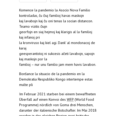
Komence la pandemio la Asocio Nova Familio
kontroladas, ĉu ĉiuj familioj havas maskojn
kaj lavabojn kaj ĉu oni tenas la socian distancon.
Teamo vizitis ĉiujn
georfojn en siaj hejmoj kaj klarigis al la familioj
kaj infanoj pri
la kronviruso kaj kiel agi. Dank’ al mondonacoj de
karaj
geesperantistoj ni sukcesis aĉeti lavabojn, sapojn
kaj maskojn por la
familioj – nur unu familio jam mem havis lavabon.
Bonŝance la situacio de la pandemio en la
Demokratia Respubliko Kongo intertempe estas
multe pli
Im Februar 2021 starben bei einem bewaffneten
Überfall auf einen Konvoi des
WFP
(World Food
Programme) nördlich von Goma drei Menschen,
darunter der italienische Botschafter. Im Mai 2018
wurden in der gleichen Region zwei britische