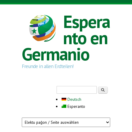
Skip to main content
Espera
nto en
Germanio
Freunde in allen Erdteilen!
Search form
Serĉi
Deutsch
Esperanto