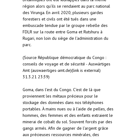
région alors qu'ils se rendaient au parc national
des Virunga. En avril 2020, plusieurs gardes
forestiers et civils ont été tués dans une
embuscade tendue par le groupe rebelle des
FDLR sur la route entre Goma et Rutshuru à
Rugari, non loin du siège de l'administration du
parc.
(Source République démocratique du Congo :
conseils de voyage et de sécurité - Auswärtiges
Amt (auswaertiges-amt.de)(link is external)
31.3.21 23:39)
Goma, dans l'est du Congo. C'est de là que
proviennent les métaux précieux pour le
stockage des données dans nos téléphones
portables. À mains nues ou à l'aide de pelles, des
hommes, des femmes et des enfants extraient le
minerai de cobalt du sol. Souvent forcés par des
gangs armés. Afin de gagner de l'argent grâce
aux précieuses ressources minérales, des