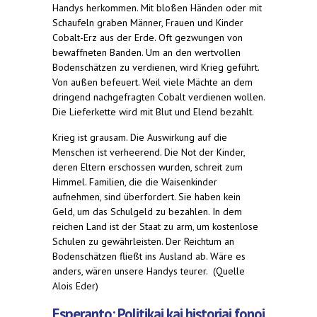
Handys herkommen. Mit bloßen Händen oder mit
Schaufeln graben Männer, Frauen und Kinder
Cobalt-Erz aus der Erde. Oft gezwungen von
bewaffneten Banden. Um an den wertvollen
Bodenschätzen zu verdienen, wird Krieg geführt.
Von außen befeuert. Weil viele Mächte an dem
dringend nachgefragten Cobalt verdienen wollen.
Die Lieferkette wird mit Blut und Elend bezahlt.
Krieg ist grausam. Die Auswirkung auf die
Menschen ist verheerend. Die Not der Kinder,
deren Eltern erschossen wurden, schreit zum
Himmel. Familien, die die Waisenkinder
aufnehmen, sind überfordert. Sie haben kein
Geld, um das Schulgeld zu bezahlen. In dem
reichen Land ist der Staat zu arm, um kostenlose
Schulen zu gewährleisten. Der Reichtum an
Bodenschätzen fließt ins Ausland ab. Wäre es
anders, wären unsere Handys teurer. (Quelle
Alois Eder)
Esperanto: Politikaj kaj historiaj fonoj