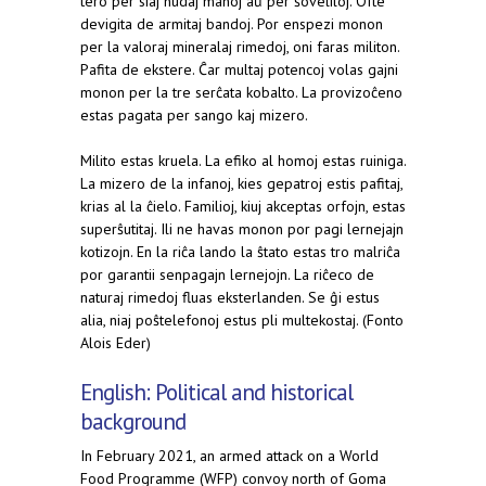
tero per siaj nudaj manoj aŭ per ŝoveliloj. Ofte
devigita de armitaj bandoj. Por enspezi monon
per la valoraj mineralaj rimedoj, oni faras militon.
Pafita de ekstere. Ĉar multaj potencoj volas gajni
monon per la tre serĉata kobalto. La provizoĉeno
estas pagata per sango kaj mizero.
Milito estas kruela. La efiko al homoj estas ruiniga.
La mizero de la infanoj, kies gepatroj estis pafitaj,
krias al la ĉielo. Familioj, kiuj akceptas orfojn, estas
superŝutitaj. Ili ne havas monon por pagi lernejajn
kotizojn. En la riĉa lando la ŝtato estas tro malriĉa
por garantii senpagajn lernejojn. La riĉeco de
naturaj rimedoj fluas eksterlanden. Se ĝi estus
alia, niaj poŝtelefonoj estus pli multekostaj. (Fonto
Alois Eder)
English: Political and historical
background
In February 2021, an armed attack on a World
Food Programme (WFP) convoy north of Goma