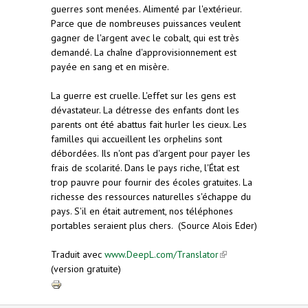
guerres sont menées. Alimenté par l'extérieur.
Parce que de nombreuses puissances veulent
gagner de l'argent avec le cobalt, qui est très
demandé. La chaîne d'approvisionnement est
payée en sang et en misère.
La guerre est cruelle. L'effet sur les gens est
dévastateur. La détresse des enfants dont les
parents ont été abattus fait hurler les cieux. Les
familles qui accueillent les orphelins sont
débordées. Ils n'ont pas d'argent pour payer les
frais de scolarité. Dans le pays riche, l'État est
trop pauvre pour fournir des écoles gratuites. La
richesse des ressources naturelles s'échappe du
pays. S'il en était autrement, nos téléphones
portables seraient plus chers. (Source Alois Eder)
Traduit avec
www.DeepL.com/Translator
(link is
(version gratuite)
external)