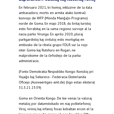
En februaro 2021, tri homoj, inkluzive de la itala
ambasadoro, mortis en armita atako kontraŭ
konvojo de WFP (Monda Manĝaĵo-Programo)
norde de Goma. En majo 2018, du britaj turistoj
estis forrabitaj en la sama regiono survoje al la
nacia parko Virunga. En aprilo 2020, pluraj
parkgardistoj kaj civiluloj estis mortigitaj en
embusko de la ribela grupo FDLR sur la vojo
inter Goma kaj Rutshuru en Rugari, ne
malproksime de la ĉefsidejo de la parka
administracio.
(Fonto Demokratia Respubliko Kongo: Konsiloj pri
Vojaĝo kaj Sekureco - Federacia Eksterlanda
Oficejo (Auswaertiges-amt.de) (ligo estas ekstera)
31.3.21 23:39)
Goma en Orienta Kongo. De kie venas la valoraj
metaloj por datumstokado en niaj poŝtelefonoj.
Viroj, virinoj kaj infanoj fosas kobaltan ercon el la