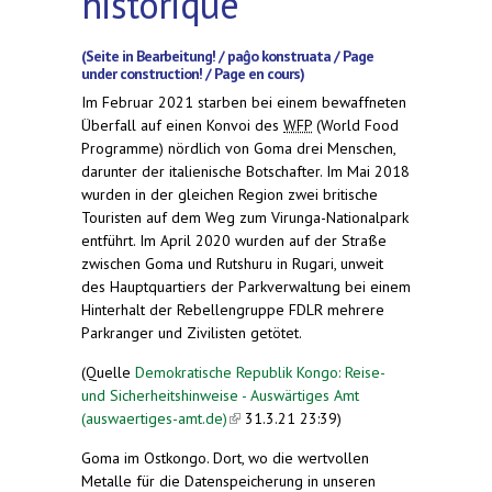
historique
(Seite in Bearbeitung! / paĝo konstruata / Page
under construction! / Page en cours)
Im Februar 2021 starben bei einem bewaffneten
Überfall auf einen Konvoi des
WFP
(World Food
Programme) nördlich von Goma drei Menschen,
darunter der italienische Botschafter. Im Mai 2018
wurden in der gleichen Region zwei britische
Touristen auf dem Weg zum Virunga-Nationalpark
entführt. Im April 2020 wurden auf der Straße
zwischen Goma und Rutshuru in Rugari, unweit
des Hauptquartiers der Parkverwaltung bei einem
Hinterhalt der Rebellengruppe FDLR mehrere
Parkranger und Zivilisten getötet.
(Quelle
Demokratische Republik Kongo: Reise-
und Sicherheitshinweise - Auswärtiges Amt
(auswaertiges-amt.de)
(link is external)
31.3.21 23:39)
Goma im Ostkongo. Dort, wo die wertvollen
Metalle für die Datenspeicherung in unseren