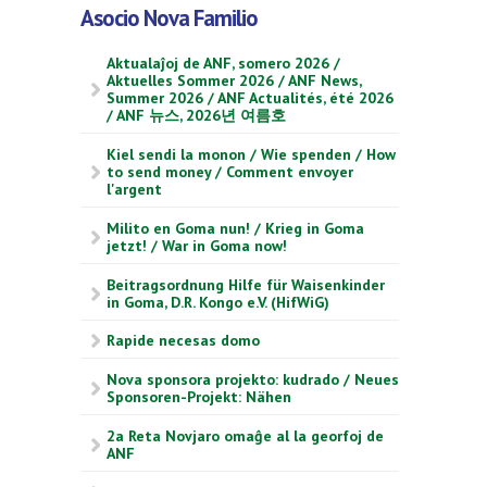
Asocio Nova Familio
Aktualaĵoj de ANF, somero 2026 /
Aktuelles Sommer 2026 / ANF News,
Summer 2026 / ANF Actualités, été 2026
/ ANF 뉴스, 2026년 여름호
Kiel sendi la monon / Wie spenden / How
to send money / Comment envoyer
l'argent
Milito en Goma nun! / Krieg in Goma
jetzt! / War in Goma now!
Beitragsordnung Hilfe für Waisenkinder
in Goma, D.R. Kongo e.V. (HifWiG)
Rapide necesas domo
Nova sponsora projekto: kudrado / Neues
Sponsoren-Projekt: Nähen
2a Reta Novjaro omaĝe al la georfoj de
ANF