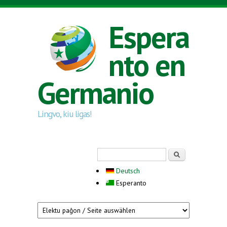
Skip to main content
Espera
nto en
Germanio
Lingvo, kiu ligas!
Search form
Serĉi
Deutsch
Esperanto