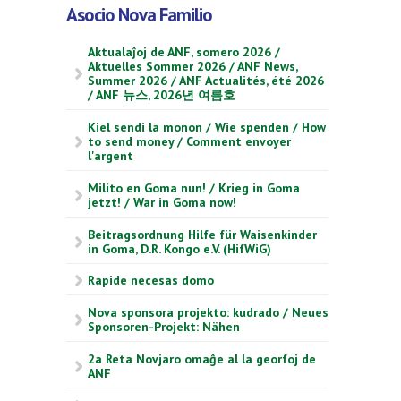
Asocio Nova Familio
Aktualaĵoj de ANF, somero 2026 /
Aktuelles Sommer 2026 / ANF News,
Summer 2026 / ANF Actualités, été 2026
/ ANF 뉴스, 2026년 여름호
Kiel sendi la monon / Wie spenden / How
to send money / Comment envoyer
l'argent
Milito en Goma nun! / Krieg in Goma
jetzt! / War in Goma now!
Beitragsordnung Hilfe für Waisenkinder
in Goma, D.R. Kongo e.V. (HifWiG)
Rapide necesas domo
Nova sponsora projekto: kudrado / Neues
Sponsoren-Projekt: Nähen
2a Reta Novjaro omaĝe al la georfoj de
ANF