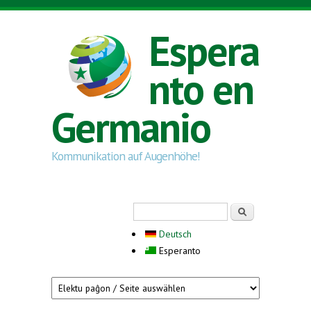
Skip to main content
Espera
nto en
Germanio
Kommunikation auf Augenhöhe!
Search form
Serĉi
Deutsch
Esperanto