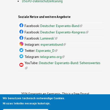
DSGVO-Datenschutzerklärung
Soziale Netze und weitere Angebote
Facebook:
Deutscher Esperanto-Bund
(link is
external)
Facebook:
Deutscher Esperanto-Kongress
(link is
external)
Facebook:
Luminesk'
(link is external)
Instagram:
esperantobund
(link is external)
Twitter:
Esperanto_D
(link is external)
Telegram:
telegramo.org
(link is external)
YouTube:
Deutscher Esperanto-Bund: Sehenswertes
(link is external)
2026 Esperanto en Germanio- This is a Free Drupal
Wir benutzen technisch notwendige Cookies.
Theme
Ported to Drupal for the Open Source Community by
Ni uzas teknike necesajn kuketojn.
Drupalizing
(link is external)
, a Project of
More than (just) Themes
(link is
.