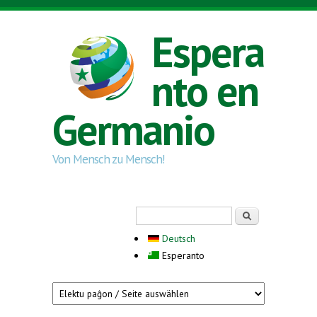
Skip to main content
Espera
nto en
Germanio
Von Mensch zu Mensch!
Search form
Serĉi
Deutsch
Esperanto