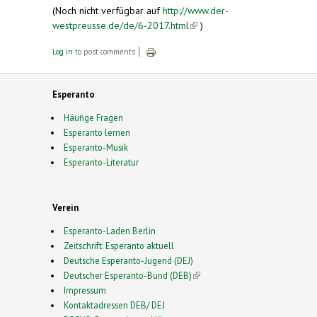
(Noch nicht verfügbar auf
http://www.der-
westpreusse.de/de/6-2017.html
(link is external)
)
Log in
to post comments
Esperanto
Häufige Fragen
Esperanto lernen
Esperanto-Musik
Esperanto-Literatur
Verein
Esperanto-Laden Berlin
Zeitschrift: Esperanto aktuell
Deutsche Esperanto-Jugend (DEJ)
Deutscher Esperanto-Bund (DEB)
(link is external)
Impressum
Kontaktadressen DEB/ DEJ