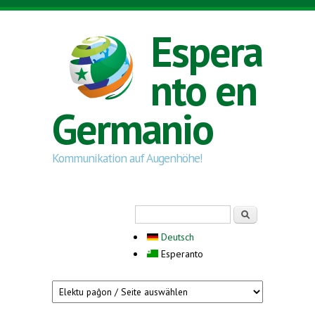
Skip to main content
Espera
nto en
Germanio
Kommunikation auf Augenhöhe!
Search form
Serĉi
Deutsch
Esperanto