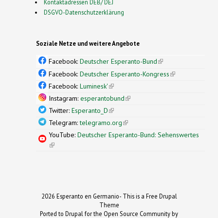
Kontaktadressen DEB/ DEJ
DSGVO-Datenschutzerklärung
Soziale Netze und weitere Angebote
Facebook:
Deutscher Esperanto-Bund
(link is
external)
Facebook:
Deutscher Esperanto-Kongress
(link is
external)
Facebook:
Luminesk'
(link is external)
Instagram:
esperantobund
(link is external)
Twitter:
Esperanto_D
(link is external)
Telegram:
telegramo.org
(link is external)
YouTube:
Deutscher Esperanto-Bund: Sehenswertes
(link is external)
2026 Esperanto en Germanio- This is a Free Drupal
Theme
Ported to Drupal for the Open Source Community by