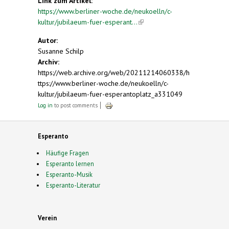
Link zum Artikel:
https://www.berliner-woche.de/neukoelln/c-
kultur/jubilaeum-fuer-esperant...
(link is external)
Autor:
Susanne Schilp
Archiv:
https://web.archive.org/web/20211214060338/h
ttps://www.berliner-woche.de/neukoelln/c-
kultur/jubilaeum-fuer-esperantoplatz_a331049
Log in
to post comments
Esperanto
Häufige Fragen
Esperanto lernen
Esperanto-Musik
Esperanto-Literatur
Verein