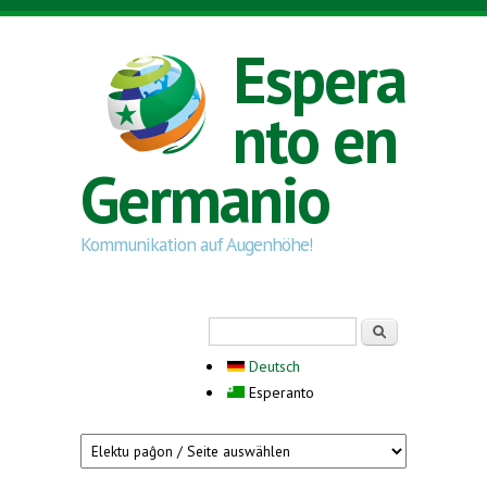
Skip to main content
Espera
nto en
Germanio
Kommunikation auf Augenhöhe!
Search form
Serĉi
Deutsch
Esperanto