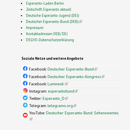
Esperanto-Laden Berlin
Zeitschrift: Esperanto aktuell
Deutsche Esperanto-Jugend (DEJ)
Deutscher Esperanto-Bund (DEB)
(link is external)
Impressum
Kontaktadressen DEB/ DEJ
DSGVO-Datenschutzerklärung
Soziale Netze und weitere Angebote
Facebook:
Deutscher Esperanto-Bund
(link is
external)
Facebook:
Deutscher Esperanto-Kongress
(link is
external)
Facebook:
Luminesk'
(link is external)
Instagram:
esperantobund
(link is external)
Twitter:
Esperanto_D
(link is external)
Telegram:
telegramo.org
(link is external)
YouTube:
Deutscher Esperanto-Bund: Sehenswertes
(link is external)