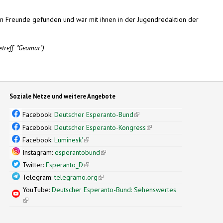
len Freunde gefunden und war mit ihnen in der Jugendredaktion der
etreff "Geomar")
Soziale Netze und weitere Angebote
Facebook:
Deutscher Esperanto-Bund
(link is external)
Facebook:
Deutscher Esperanto-Kongress
(link is external)
Facebook:
Luminesk'
(link is external)
Instagram:
esperantobund
(link is external)
Twitter:
Esperanto_D
(link is external)
Telegram:
telegramo.org
(link is external)
YouTube:
Deutscher Esperanto-Bund: Sehenswertes
(link is external)