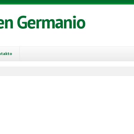
en Germanio
ntakto