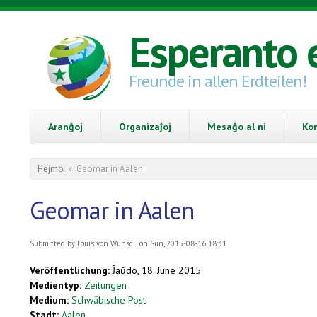
Skip to main content
Esperanto 
Freunde in allen Erdteilen!
Aranĝoj
Organizaĵoj
Mesaĝo al ni
Ko
You are here
Hejmo
»
Geomar in Aalen
Geomar in Aalen
Submitted by
Louis von Wunsc...
on Sun, 2015-08-16 18:31
Veröffentlichung:
Ĵaŭdo, 18. June 2015
Medientyp:
Zeitungen
Medium:
Schwäbische Post
Stadt:
Aalen