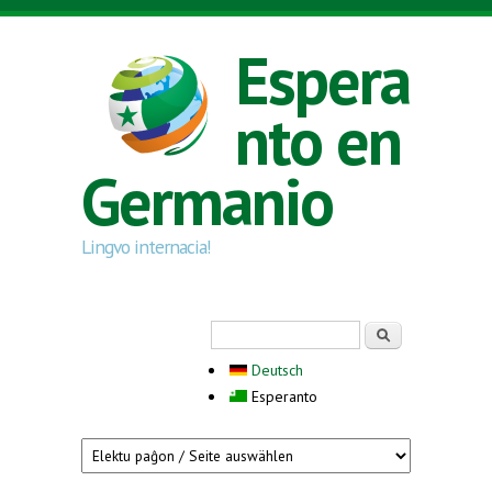
Skip to main content
Espera
nto en
Germanio
Lingvo internacia!
Search form
Serĉi
Deutsch
Esperanto