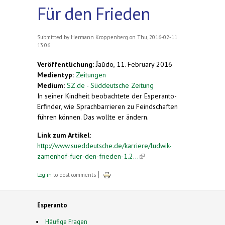
Für den Frieden
Submitted by
Hermann Kroppenberg
on Thu, 2016-02-11
13:06
Veröffentlichung:
Ĵaŭdo, 11. February 2016
Medientyp:
Zeitungen
Medium:
SZ.de - Süddeutsche Zeitung
In seiner Kindheit beobachtete der Esperanto-
Erfinder, wie Sprachbarrieren zu Feindschaften
führen können. Das wollte er ändern.
Link zum Artikel:
http://www.sueddeutsche.de/karriere/ludwik-
zamenhof-fuer-den-frieden-1.2...
(link is external)
Log in
to post comments
Esperanto
Häufige Fragen