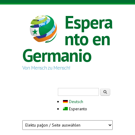
Skip to main content
Espera
nto en
Germanio
Von Mensch zu Mensch!
Search form
Serĉi
Deutsch
Esperanto