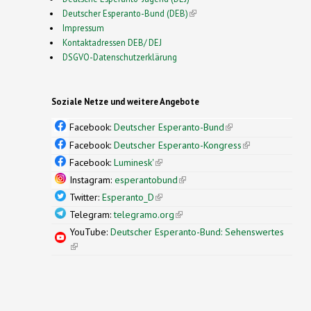
Deutscher Esperanto-Bund (DEB)
(link is external)
Impressum
Kontaktadressen DEB/ DEJ
DSGVO-Datenschutzerklärung
Soziale Netze und weitere Angebote
Facebook:
Deutscher Esperanto-Bund
(link is
external)
Facebook:
Deutscher Esperanto-Kongress
(link is
external)
Facebook:
Luminesk'
(link is external)
Instagram:
esperantobund
(link is external)
Twitter:
Esperanto_D
(link is external)
Telegram:
telegramo.org
(link is external)
YouTube:
Deutscher Esperanto-Bund: Sehenswertes
(link is external)