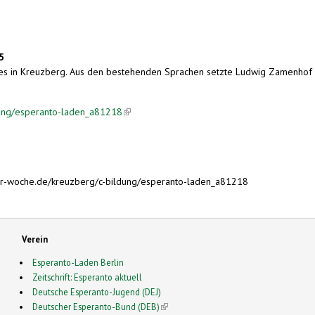
5
des in Kreuzberg. Aus den bestehenden Sprachen setzte Ludwig Zamenhof sc
dung/esperanto-laden_a81218
(link is external)
er-woche.de/kreuzberg/c-bildung/esperanto-laden_a81218
Verein
Esperanto-Laden Berlin
Zeitschrift: Esperanto aktuell
Deutsche Esperanto-Jugend (DEJ)
Deutscher Esperanto-Bund (DEB)
(link is external)