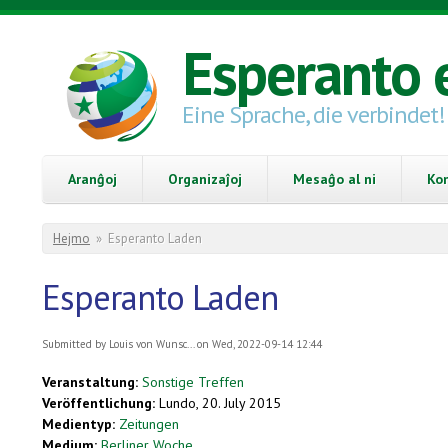
Skip to main content
Esperanto 
Eine Sprache, die verbindet!
Aranĝoj
Organizaĵoj
Mesaĝo al ni
Ko
You are here
Hejmo
»
Esperanto Laden
Esperanto Laden
Submitted by
Louis von Wunsc...
on Wed, 2022-09-14 12:44
Veranstaltung:
Sonstige Treffen
Veröffentlichung:
Lundo, 20. July 2015
Medientyp:
Zeitungen
Medium:
Berliner Woche