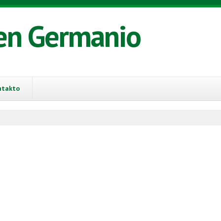
en Germanio
ntakto