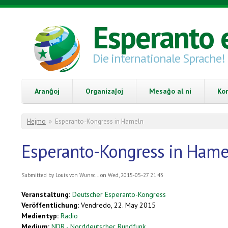
Skip to main content
Esperanto 
Die internationale Sprache!
Aranĝoj
Organizaĵoj
Mesaĝo al ni
Ko
You are here
Hejmo
»
Esperanto-Kongress in Hameln
Esperanto-Kongress in Hame
Submitted by
Louis von Wunsc...
on Wed, 2015-05-27 21:43
Veranstaltung:
Deutscher Esperanto-Kongress
Veröffentlichung:
Vendredo, 22. May 2015
Medientyp:
Radio
Medium:
NDR - Norddeutscher Rundfunk