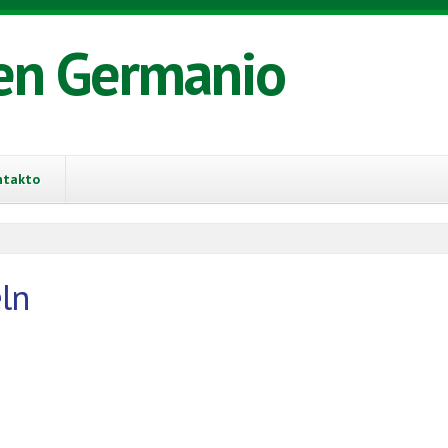
en Germanio
ntakto
ln