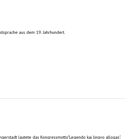
tsprache aus dem 19. Jahrhundert.
erstadt lautete das Kongressmotto"Legendo kaj lingvo allogas",