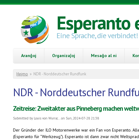
Skip to main content
Esperanto 
Eine Sprache, die verbindet!
Aranĝoj
Organizaĵoj
Mesaĝo al ni
Ko
You are here
Hejmo
»
NDR - Norddeutscher Rundfunk
NDR - Norddeutscher Rundf
Zeitreise: Zweitakter aus Pinneberg machen weltw
Submitted by
Louis von Wunsc...
on Sun, 2024-07-28 21:38
Der Gründer der ILO Motorenwerke war ein Fan von Esperanto. All
(Esperanto für "Werkzeug"). Esperanto ist dann zwar nicht Weltspra