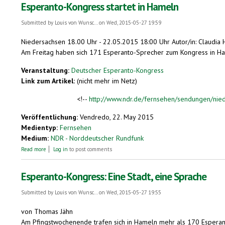
Esperanto-Kongress startet in Hameln
Submitted by
Louis von Wunsc...
on Wed, 2015-05-27 19:59
Niedersachsen 18.00 Uhr - 22.05.2015 18:00 Uhr Autor/in: Claudia 
Am Freitag haben sich 171 Esperanto-Sprecher zum Kongress in Ha
Veranstaltung:
Deutscher Esperanto-Kongress
Link zum Artikel:
(nicht mehr im Netz)
<!--
http://www.ndr.de/fernsehen/sendungen/nie
Veröffentlichung:
Vendredo, 22. May 2015
Medientyp:
Fernsehen
Medium:
NDR - Norddeutscher Rundfunk
about Esperanto-Kongress startet in Hameln
Read more
Log in
to post comments
Esperanto-Kongress: Eine Stadt, eine Sprache
Submitted by
Louis von Wunsc...
on Wed, 2015-05-27 19:55
von Thomas Jähn
Am Pfingstwochenende trafen sich in Hameln mehr als 170 Esperant