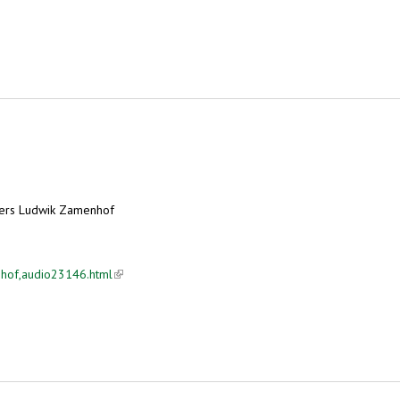
ders Ludwik Zamenhof
nhof,audio23146.html
(link is external)