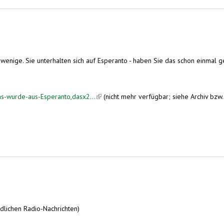
enige. Sie unterhalten sich auf Esperanto - haben Sie das schon einmal geh
s-wurde-aus-Esperanto,dasx2...
(link is external)
(nicht mehr verfügbar; siehe Archiv bzw
dlichen Radio-Nachrichten)