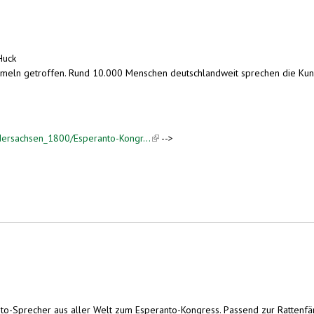
Huck
meln getroffen. Rund 10.000 Menschen deutschlandweit sprechen die Kuns
dersachsen_1800/Esperanto-Kongr...
(link is external)
-->
o-Sprecher aus aller Welt zum Esperanto-Kongress. Passend zur Rattenfäng