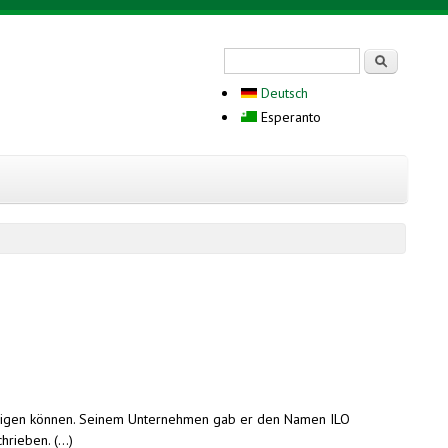
Search form
Serĉi
Deutsch
Esperanto
ändigen können. Seinem Unternehmen gab er den Namen ILO
ieben. (...)