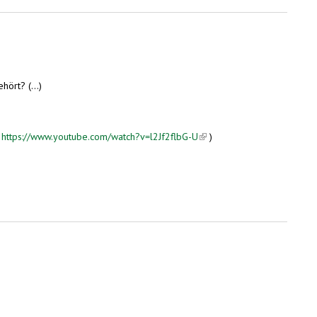
ört? (...)
.
https://www.youtube.com/watch?v=l2Jf2flbG-U
(link is external)
)