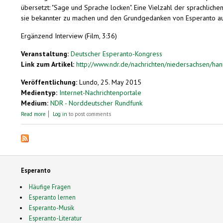
übersetzt: "Sage und Sprache locken". Eine Vielzahl der sprachlic
sie bekannter zu machen und den Grundgedanken von Esperanto aus
Ergänzend Interview (Film, 3:36)
Veranstaltung:
Deutscher Esperanto-Kongress
Link zum Artikel:
http://www.ndr.de/nachrichten/niedersachsen/han
Veröffentlichung:
Lundo, 25. May 2015
Medientyp:
Internet-Nachrichtenportale
Medium:
NDR - Norddeutscher Rundfunk
about Esperanto-Kongress: Eine Stadt, eine Sprache
Read more
Log in
to post comments
Esperanto
Häufige Fragen
Esperanto lernen
Esperanto-Musik
Esperanto-Literatur