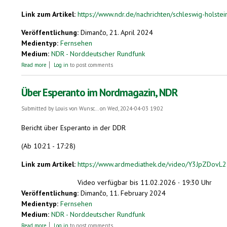
Link zum Artikel:
https://www.ndr.de/nachrichten/schleswig-holstein
Veröffentlichung:
Dimanĉo, 21. April 2024
Medientyp:
Fernsehen
Medium:
NDR - Norddeutscher Rundfunk
about Zeitreise: Zweitakter aus Pinneberg machen weltweit Furore
Read more
Log in
to post comments
Über Esperanto im Nordmagazin, NDR
Submitted by
Louis von Wunsc...
on Wed, 2024-04-03 19:02
Bericht über Esperanto in der DDR
(Ab 10:21 - 17:28)
Link zum Artikel:
https://www.ardmediathek.de/video/Y3JpZD
Video verfügbar bis 11.02.2026 ∙ 19:30 Uhr
Veröffentlichung:
Dimanĉo, 11. February 2024
Medientyp:
Fernsehen
Medium:
NDR - Norddeutscher Rundfunk
about Über Esperanto im Nordmagazin, NDR
Read more
Log in
to post comments