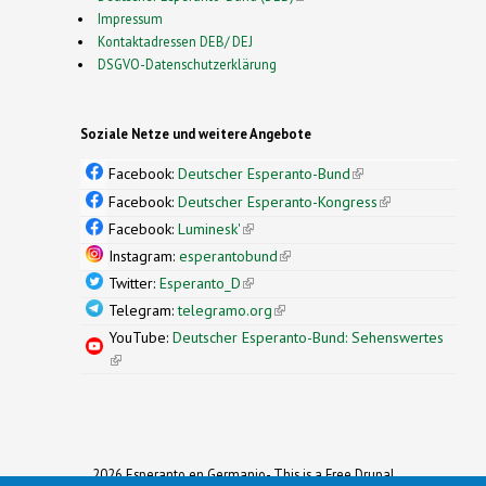
Impressum
Kontaktadressen DEB/ DEJ
DSGVO-Datenschutzerklärung
Soziale Netze und weitere Angebote
Facebook:
Deutscher Esperanto-Bund
(link is
external)
Facebook:
Deutscher Esperanto-Kongress
(link is
external)
Facebook:
Luminesk'
(link is external)
Instagram:
esperantobund
(link is external)
Twitter:
Esperanto_D
(link is external)
Telegram:
telegramo.org
(link is external)
YouTube:
Deutscher Esperanto-Bund: Sehenswertes
(link is external)
2026 Esperanto en Germanio- This is a Free Drupal