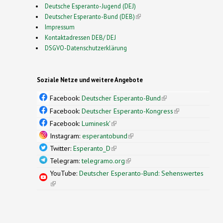
Deutsche Esperanto-Jugend (DEJ)
Deutscher Esperanto-Bund (DEB)
(link is external)
Impressum
Kontaktadressen DEB/ DEJ
DSGVO-Datenschutzerklärung
Soziale Netze und weitere Angebote
Facebook:
Deutscher Esperanto-Bund
(link is
external)
Facebook:
Deutscher Esperanto-Kongress
(link is
external)
Facebook:
Luminesk'
(link is external)
Instagram:
esperantobund
(link is external)
Twitter:
Esperanto_D
(link is external)
Telegram:
telegramo.org
(link is external)
YouTube:
Deutscher Esperanto-Bund: Sehenswertes
(link is external)