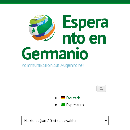
Skip to main content
Espera
nto en
Germanio
Kommunikation auf Augenhöhe!
Search form
Serĉi
Deutsch
Esperanto