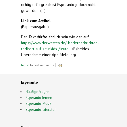
richtig erfolgreich ist Esperanto jedoch nicht
geworden. (...)
Link zum Artikel:
(Papierausgabe)
Der Text dürfte ähnlich sein wie der auf
https://www.derwesten.de/-kindernachrichten-
redirect-auf-zeuskids-/leute...
(link is external)
(beides
Übernahme einer dpa-Meldung)
Log in
to post comments
Esperanto
Häufige Fragen
Esperanto lernen
Esperanto-Musik
Esperanto-Literatur