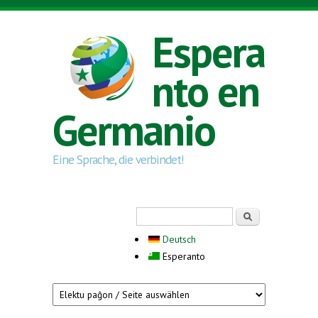
Skip to main content
Espera
nto en
Germanio
Eine Sprache, die verbindet!
Search form
Serĉi
Deutsch
Esperanto