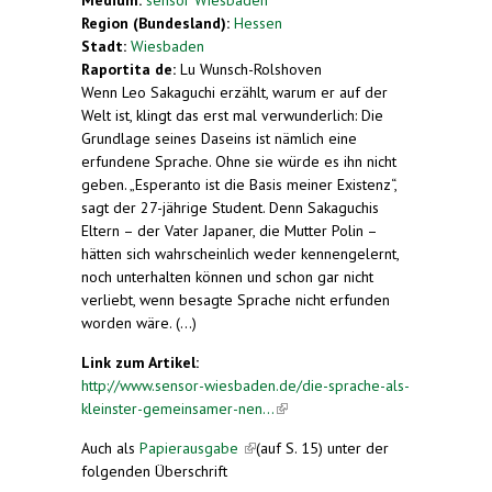
Region (Bundesland):
Hessen
Stadt:
Wiesbaden
Raportita de:
Lu Wunsch-Rolshoven
Wenn Leo Sakaguchi erzählt, warum er auf der
Welt ist, klingt das erst mal verwunderlich: Die
Grundlage seines Daseins ist nämlich eine
erfundene Sprache. Ohne sie würde es ihn nicht
geben. „Esperanto ist die Basis meiner Existenz“,
sagt der 27-jährige Student. Denn Sakaguchis
Eltern – der Vater Japaner, die Mutter Polin –
hätten sich wahrscheinlich weder kennengelernt,
noch unterhalten können und schon gar nicht
verliebt, wenn besagte Sprache nicht erfunden
worden wäre. (...)
Link zum Artikel:
http://www.sensor-wiesbaden.de/die-sprache-als-
kleinster-gemeinsamer-nen...
(link is external)
Auch als
Papierausgabe
(link is external)
(auf S. 15) unter der
folgenden Überschrift