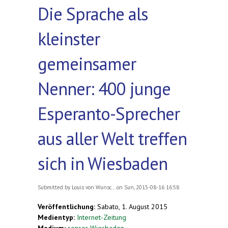
Die Sprache als
kleinster
gemeinsamer
Nenner: 400 junge
Esperanto-Sprecher
aus aller Welt treffen
sich in Wiesbaden
Submitted by
Louis von Wunsc...
on Sun, 2015-08-16 16:58
Veröffentlichung:
Sabato, 1. August 2015
Medientyp:
Internet-Zeitung
Medium:
sensor Wiesbaden