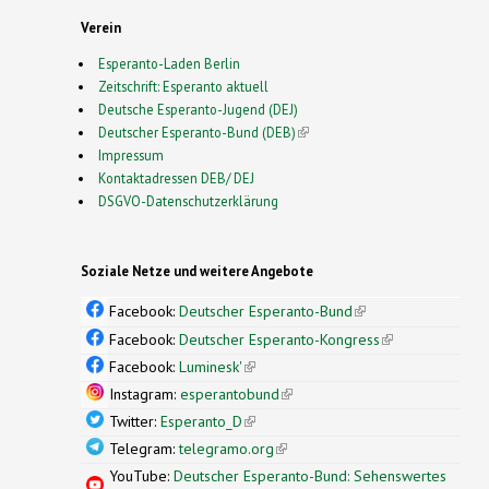
Verein
Esperanto-Laden Berlin
Zeitschrift: Esperanto aktuell
Deutsche Esperanto-Jugend (DEJ)
Deutscher Esperanto-Bund (DEB)
(link is external)
Impressum
Kontaktadressen DEB/ DEJ
DSGVO-Datenschutzerklärung
Soziale Netze und weitere Angebote
Facebook:
Deutscher Esperanto-Bund
(link is
external)
Facebook:
Deutscher Esperanto-Kongress
(link is
external)
Facebook:
Luminesk'
(link is external)
Instagram:
esperantobund
(link is external)
Twitter:
Esperanto_D
(link is external)
Telegram:
telegramo.org
(link is external)
YouTube:
Deutscher Esperanto-Bund: Sehenswertes