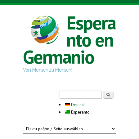
Skip to main content
Espera
nto en
Germanio
Von Mensch zu Mensch!
Search form
Serĉi
Deutsch
Esperanto