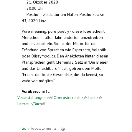
21. Oktober 2020
20:00 Uhr
Posthof - Zeitkultur am Hafen, Posthofstraße
43, 4020 Linz
Pure meaning, pure poetry - diese Idee scheint
Menschen in allen Jahrhunderten umzutreiben
und anzustacheln. Sie ist der Motor für die
Erfindung von Sprachen wie Esperanto, Volapük
oder Blissymbolics. Den Anekdoten hinter diesen
Plansprachen geht Clemens J. Setz in "Die Bienen
und das Unsichtbare" nach, getreu dem Motto:
"Erzähl die beste Geschichte, die du kennst, so
wahr wie möglich."
Vorüberschrift:
Veranstaltungen >
(link is external)
Oberösterreich >
(link is
Linz >
(link is
Literatur/Buch
(link is external)
external)
external)
Log in
to post comments