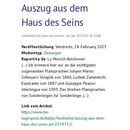
Auszug aus dem
Haus des Seins
Submitted by
Louis von Wunsc...
on Sat, 2023-03-18 13:40
Veröffentlichung:
Vendredo, 24. February 2023
Medientyp:
Zeitungen
Raportita de:
Lu Wunsch-Rolshoven
(...) Ich erinnere hier nur an die wichtigsten
sogenannten Plansprachen: Johann Martin
Schleyers Volapük von 1880, Ludwik Zamenhofs
Esperanto von 1887 und Giuseppe Peanos
Interlingua von 1903. Das blieben Plansprachen
von Sonderlingen für Sonderlinge. (...)
Link zum Artikel:
https://www.die-
tagespost.de/kultur/feuilleton/auszug-aus-dem-
haus-des-seins-art-235973
(link is external)