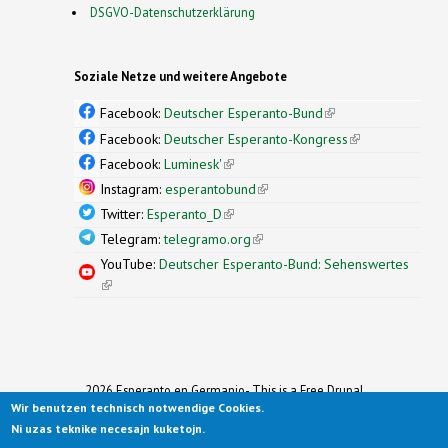
DSGVO-Datenschutzerklärung
Soziale Netze und weitere Angebote
Facebook:
Deutscher Esperanto-Bund
(link is
external)
Facebook:
Deutscher Esperanto-Kongress
(link is
external)
Facebook:
Luminesk'
(link is external)
Instagram:
esperantobund
(link is external)
Twitter:
Esperanto_D
(link is external)
Telegram:
telegramo.org
(link is external)
YouTube:
Deutscher Esperanto-Bund: Sehenswertes
(link is external)
2026 Esperanto en Germanio- This is a Free Drupal
Wir benutzen technisch notwendige Cookies.
Theme
Ported to Drupal for the Open Source Community by
Ni uzas teknike necesajn kuketojn.
Drupalizing
(link is external)
, a Project of
More than (just) Themes
(link is
.