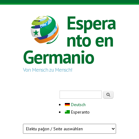
Skip to main content
Espera
nto en
Germanio
Von Mensch zu Mensch!
Search form
Serĉi
Deutsch
Esperanto