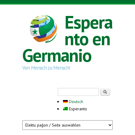
Skip to main content
Espera
nto en
Germanio
Von Mensch zu Mensch!
Search form
Serĉi
Deutsch
Esperanto