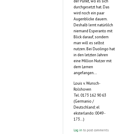
der Punkt, wo es sich
durchgesetzt hat. Das
wird noch ein paar
Augenblicke dauern.
Deshalb lernt natürlilch
niemand Esperanto mit
Blick darauf, sondern
man will es selbst
nutzen. Bei Duolingo hat
in den letzten Jahren
eine Million Nutzer mit
dem Lernen
angefangen...
Louis v. Wunsch-
Rolshoven
Tel. 0173 162 90 63
(Germanio /
Deutschland; el
eksterlando: 0049 -
173...)
Log in
to post comments