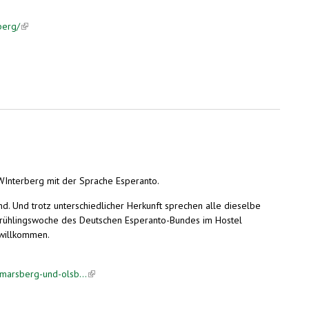
berg/
(link is external)
WInterberg mit der Sprache Esperanto.
nd. Und trotz unterschiedlicher Herkunft sprechen alle dieselbe
e Frühlingswoche des Deutschen Esperanto-Bundes im Hostel
 willkommen.
-marsberg-und-olsb...
(link is external)