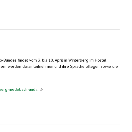
oth erforscht Mehrsprachigkeit
-Bundes findet vom 3. bis 10. April in Winterberg im Hostel
dern werden daran teilnehmen und ihre Sprache pflegen sowie die
rberg-medebach-und-...
(link is external)