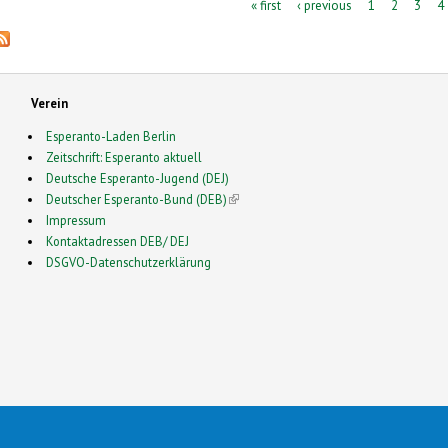
Pages
« first
‹ previous
1
2
3
4
Verein
Esperanto-Laden Berlin
Zeitschrift: Esperanto aktuell
Deutsche Esperanto-Jugend (DEJ)
Deutscher Esperanto-Bund (DEB)
(link is external)
Impressum
Kontaktadressen DEB/ DEJ
DSGVO-Datenschutzerklärung
2026 Esperanto en Germanio- This is a Free Drupal Theme
 Source Community by
Drupalizing
(link is external)
, a Project of
More than (just) Themes
(link is e
. Origi