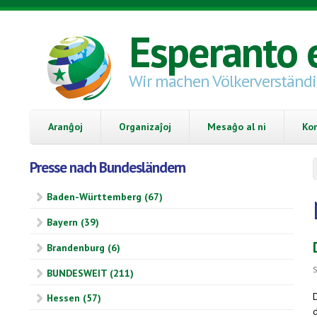
Skip to main content
Esperanto 
Wir machen Völkerverständ
Aranĝoj
Organizaĵoj
Mesaĝo al ni
Ko
Presse nach Bundesländern
Baden-Württemberg (67)
Bayern (39)
Brandenburg (6)
S
BUNDESWEIT (211)
Hessen (57)