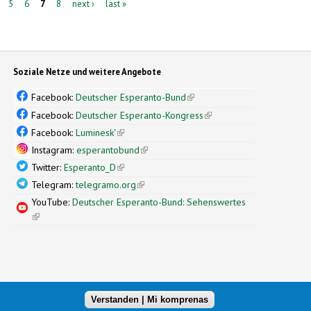
5
6
7
8
next ›
last »
Soziale Netze und weitere Angebote
Facebook:
Deutscher Esperanto-Bund
(link is external)
Facebook:
Deutscher Esperanto-Kongress
(link is external)
Facebook:
Luminesk'
(link is external)
Instagram:
esperantobund
(link is external)
Twitter:
Esperanto_D
(link is external)
Telegram:
telegramo.org
(link is external)
YouTube:
Deutscher Esperanto-Bund: Sehenswertes
(link is external)
Verstanden | Mi komprenas
xternal)
nal design by
Simple Themes
(link is external)
.