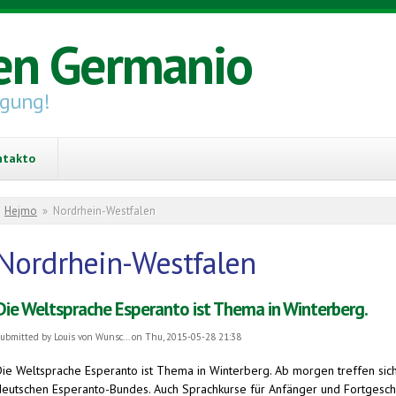
en Germanio
igung!
ntakto
You are here
Hejmo
»
Nordrhein-Westfalen
Nordrhein-Westfalen
Die Weltsprache Esperanto ist Thema in Winterberg.
ubmitted by
Louis von Wunsc...
on Thu, 2015-05-28 21:38
Die Weltsprache Esperanto ist Thema in Winterberg. Ab morgen treffen si
deutschen Esperanto-Bundes. Auch Sprachkurse für Anfänger und Fortgeschrit