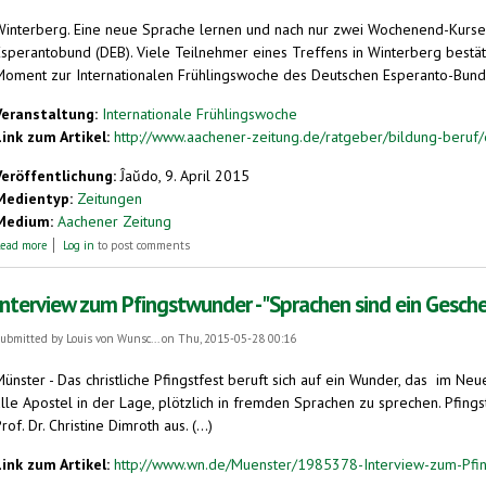
Winterberg.
Eine neue Sprache lernen und nach nur zwei Wochenend-Kursen
Esperantobund (DEB). Viele Teilnehmer eines Treffens in Winterberg bestät
Moment zur Internationalen Frühlingswoche des Deutschen Esperanto-Bund
Veranstaltung:
Internationale Frühlingswoche
Link zum Artikel:
http://www.aachener-zeitung.de/ratgeber/bildung-beruf/e
Veröffentlichung:
Ĵaŭdo, 9. April 2015
Medientyp:
Zeitungen
Medium:
Aachener Zeitung
about Esperanto als Vatersprache: Sprachkurs auf dem stillen Örtchen
ead more
Log in
to post comments
Interview zum Pfingstwunder - "Sprachen sind ein Gesche
ubmitted by
Louis von Wunsc...
on Thu, 2015-05-28 00:16
Münster - Das christliche Pfingstfest beruft sich auf ein Wunder, das im 
lle Apostel in der Lage, plötzlich in fremden Sprachen zu sprechen. Pfingst
rof. Dr. Christine Dimroth aus. (...)
Link zum Artikel:
http://www.wn.de/Muenster/1985378-Interview-zum-Pfin