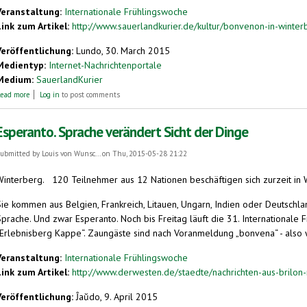
Veranstaltung:
Internationale Frühlingswoche
Link zum Artikel:
http://www.sauerlandkurier.de/kultur/bonvenon-in-winter
Veröffentlichung:
Lundo, 30. March 2015
Medientyp:
Internet-Nachrichtenportale
Medium:
SauerlandKurier
about „Bonvenon“ in Winterberg
ead more
Log in
to post comments
Esperanto. Sprache verändert Sicht der Dinge
ubmitted by
Louis von Wunsc...
on Thu, 2015-05-28 21:22
Winterberg.
120 Teilnehmer aus 12 Nationen beschäftigen sich zurzeit in 
Sie kommen aus Belgien, Frankreich, Litauen, Ungarn, Indien oder Deutschla
Sprache. Und zwar Esperanto. Noch bis Freitag läuft die 31. International
„Erlebnisberg Kappe“. Zaungäste sind nach Voranmeldung „bonvena“ - also
Veranstaltung:
Internationale Frühlingswoche
Link zum Artikel:
http://www.derwesten.de/staedte/nachrichten-aus-brilon
Veröffentlichung:
Ĵaŭdo, 9. April 2015