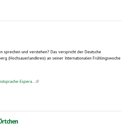
en sprechen und verstehen? Das verspricht der Deutsche
rg (Hochsauerlandkreis) an seiner Internationalen Frühlingswoche
nstsprache-Espera...
(link is external)
 Örtchen