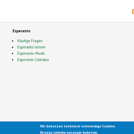
Esperanto
Häufige Fragen
Esperanto lernen
Esperanto-Musik
Esperanto-Literatur
Wir benutzen technisch notwendige Cookies.
Ported to Drupal for the Open
Ni uzas teknike necesajn kuketojn.