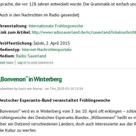
Sprache, die vor 128 Jahren entwickelt wurde. Die Grammatik ist einfach un
(Auch in den Nachrichten im Radio gesendet)
Veranstaltung:
Internationale Frühlingswoche
Link zum Artikel:
http://www.radiosauerland.de/nc/sauerland/lokalnachricht
Veröffentlichung:
Ĵaŭdo, 2. April 2015
Medientyp:
Internet-Nachrichtenportale
Medium:
Radio Sauerland
about Die Weltsprache Esperanto ist Thema in Winterberg.
ead more
Log in
to post comments
„Bonvenon“ in Winterberg
ubmitted by
Louis von Wunsc...
on Thu, 2015-05-28 21:34
Deutscher Esperanto-Bund veranstaltet Frühlingswoche
Bonvenon!“ wird es in Winterberg vom 3. bis 10. April oft erklingen – schli
Frühlingswoche des Deutschen Esperanto-Bundes. „Willkommen!“ heißt es i
über ein Dutzend verschiedenen Ländern, doch auch Interessierte aus der R
ie Kultur zu werfen.