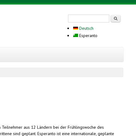
Search form
Serĉi
Deutsch
Esperanto
ch Teilnehmer aus 12 Ländern bei der Frühlingswoche des
tene sind geplant. Esperanto ist eine internationale, geplante