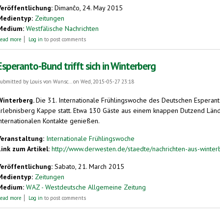
Veröffentlichung:
Dimanĉo, 24. May 2015
Medientyp:
Zeitungen
Medium:
Westfälische Nachrichten
about Interview zum Pfingstwunder - "Sprachen sind ein Geschenk". Christine Dimr
ead more
Log in
to post comments
Esperanto-Bund trifft sich in Winterberg
ubmitted by
Louis von Wunsc...
on Wed, 2015-05-27 23:18
Winterberg.
Die 31. Internationale Frühlingswoche des Deutschen Esperanto
Erlebnisberg Kappe statt. Etwa 130 Gäste aus einem knappen Dutzend Län
internationalen Kontakte genießen.
Veranstaltung:
Internationale Frühlingswoche
Link zum Artikel:
http://www.derwesten.de/staedte/nachrichten-aus-winte
Veröffentlichung:
Sabato, 21. March 2015
Medientyp:
Zeitungen
Medium:
WAZ - Westdeutsche Allgemeine Zeitung
about Esperanto-Bund trifft sich in Winterberg
ead more
Log in
to post comments