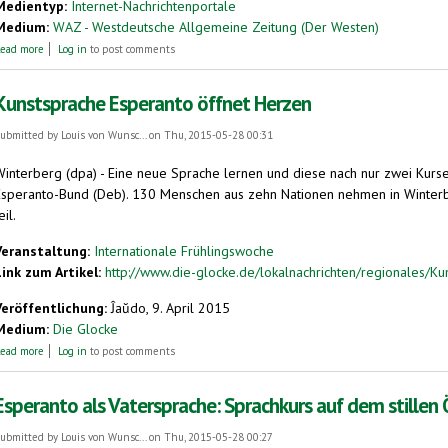
Medientyp:
Internet-Nachrichtenportale
Medium:
WAZ - Westdeutsche Allgemeine Zeitung (Der Westen)
about Esperanto. Sprache verändert Sicht der Dinge
ead more
Log in
to post comments
Kunstsprache Esperanto öffnet Herzen
ubmitted by
Louis von Wunsc...
on Thu, 2015-05-28 00:31
Winterberg (dpa) - Eine neue Sprache lernen und diese nach nur zwei Kurs
Esperanto-Bund (Deb). 130 Menschen aus zehn Nationen nehmen in Winterbe
eil.
Veranstaltung:
Internationale Frühlingswoche
Link zum Artikel:
http://www.die-glocke.de/lokalnachrichten/regionales/Ku
Veröffentlichung:
Ĵaŭdo, 9. April 2015
Medium:
Die Glocke
about Kunstsprache Esperanto öffnet Herzen
ead more
Log in
to post comments
Esperanto als Vatersprache: Sprachkurs auf dem stillen
ubmitted by
Louis von Wunsc...
on Thu, 2015-05-28 00:27