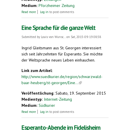
Medium:
Pforzheimer Zeitung
about Aus Fischotter wird ein lutro
Read more
Log in
to post comments
Eine Sprache für die ganze Welt
Submitted by
Louis von Wunsc...
on Sat, 2015-09-19 08:58
Ingrid Gleitsmann aus St. Georgen interessiert
sich seit Jahrzehnten für Esperanto. Sie möchte
der Weltsprache neues Leben einhauchen.
Link zum Artikel:
http://www.suedkurier.de/region/schwarzwald-
baar-heuberg/st-georgen/Eine...
(link is external)
Veröffentlichung:
Sabato, 19. September 2015
Medientyp:
Internet-Zeitung
Medium:
Südkurier
about Eine Sprache für die ganze Welt
Read more
Log in
to post comments
Esperanto-Abende im Fidelisheim