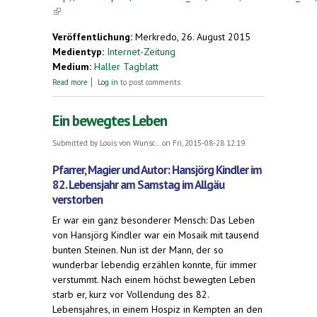
(link is external)
Veröffentlichung:
Merkredo, 26. August 2015
Medientyp:
Internet-Zeitung
Medium:
Haller Tagblatt
about Klaus Demmel erhält Post aus dem
Read more
Log in
to post comments
Buckingham-Palast in London
Ein bewegtes Leben
Submitted by
Louis von Wunsc...
on Fri, 2015-08-28 12:19
Pfarrer, Magier und Autor: Hansjörg Kindler im
82. Lebensjahr am Samstag im Allgäu
verstorben
Er war ein ganz besonderer Mensch: Das Leben
von Hansjörg Kindler war ein Mosaik mit tausend
bunten Steinen. Nun ist der Mann, der so
wunderbar lebendig erzählen konnte, für immer
verstummt. Nach einem höchst bewegten Leben
starb er, kurz vor Vollendung des 82.
Lebensjahres, in einem Hospiz in Kempten an den