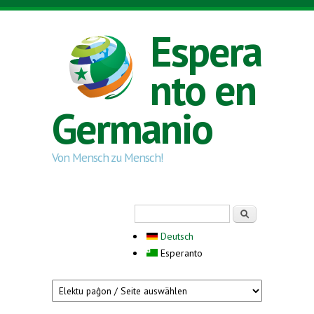
Skip to main content
Espera
nto en
Germanio
Von Mensch zu Mensch!
Search form
Serĉi
Deutsch
Esperanto