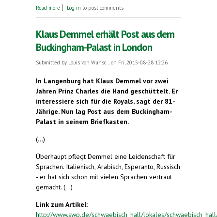
about Esperanto-Abende im Fidelisheim
Read more
Log in
to post comments
Klaus Demmel erhält Post aus dem
Buckingham-Palast in London
Submitted by
Louis von Wunsc...
on Fri, 2015-08-28 12:26
In Langenburg hat Klaus Demmel vor zwei
Jahren Prinz Charles die Hand geschüttelt. Er
interessiere sich für die Royals, sagt der 81-
Jährige. Nun lag Post aus dem Buckingham-
Palast in seinem Briefkasten.
(...)
Überhaupt pflegt Demmel eine Leidenschaft für
Sprachen. Italienisch, Arabisch, Esperanto, Russisch
- er hat sich schon mit vielen Sprachen vertraut
gemacht. (...)
Link zum Artikel:
http://www.swp.de/schwaebisch_hall/lokales/schwaebisch_hall