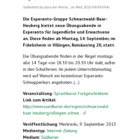
Submitted by
Louis von Wunsc...
on Wed, 2015-09-09 09:41
Die Esperanto-Gruppe Schwarzwald-Baar-
Heuberg bietet neue Übungsabende in
Esperanto für Jugendliche und Erwachsene
an. Diese finden ab Montag, 14. September, im
Fidelisheim in Villingen, Romäusring 20, statt.
Die Übungsabende finden in der Regel montags
alle 14 Tage von 18.30 bis 20.30 Uhr statt, außer
in den Schulferien. An jedem Unterrichtsmontag
wird auf Wunsch ein kostenloser Esperanto-
Schnupperkurs angeboten. (...)
Veranstaltung:
Sprachkurse Fortgeschrittene
Link zum Artikel:
http://www.suedkurier.de/region/schwarzwald-
baar-heuberg/villingen-schwe...
(link is external)
Veröffentlichung:
Merkredo, 9. September 2015
Medientyp:
Internet-Zeitung
Medium:
Südkurier