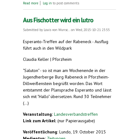
about Eine Welt, eine Sprache
Read more
Log in
to post comments
Aus Fischotter wird ein lutro
Submitted by
Louis von Wunsc...
on Wed, 2015-10-21 23:55
Esperanto-Treffen auf der Rabeneck - Ausflug
führt auch in den Wildpark
Claudia Keller | Pforzheim
"Saluton" - so ist man am Wochenende in der
Jugendherberge Burg Rabeneck in Pforzheim-
Dillweißenstein begrüßt worden. Das Wort
entstammt der Plansprache Esperanto und lässt
sich mit "Hallo" übersetzen. Rund 30 Teilnehmer
(...)
Veranstaltung:
Landesverbandstreffen
Link zum Artikel:
(nur Papierausgabe)
Veröffentlichung:
Lundo, 19. October 2015
Medientyp:
Zeitungen