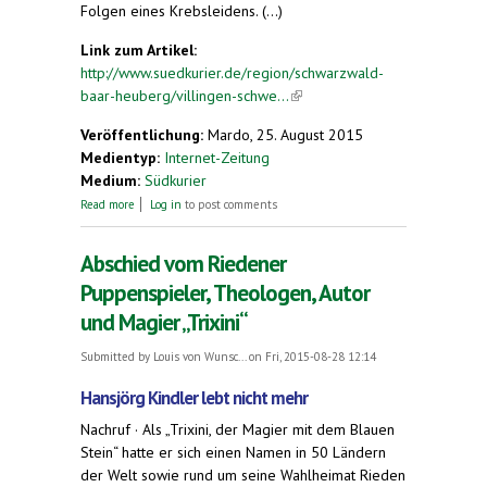
Folgen eines Krebsleidens. (...)
Link zum Artikel:
http://www.suedkurier.de/region/schwarzwald-
baar-heuberg/villingen-schwe...
(link is external)
Veröffentlichung:
Mardo, 25. August 2015
Medientyp:
Internet-Zeitung
Medium:
Südkurier
about Ein bewegtes Leben
Read more
Log in
to post comments
Abschied vom Riedener
Puppenspieler, Theologen, Autor
und Magier „Trixini“
Submitted by
Louis von Wunsc...
on Fri, 2015-08-28 12:14
Hansjörg Kindler lebt nicht mehr
Nachruf · Als „Trixini, der Magier mit dem Blauen
Stein“ hatte er sich einen Namen in 50 Ländern
der Welt sowie rund um seine Wahlheimat Rieden