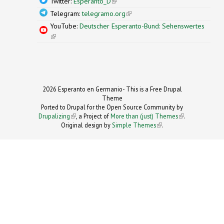
Twitter:
Esperanto_D
(link is external)
Telegram:
telegramo.org
(link is external)
YouTube:
Deutscher Esperanto-Bund: Sehenswertes
(link is external)
2026 Esperanto en Germanio- This is a Free Drupal
Theme
Ported to Drupal for the Open Source Community by
Drupalizing
(link is external)
, a Project of
More than (just) Themes
(link is
.
Original design by
Simple Themes
.
(link is
external)
external)