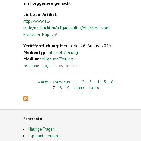
am Forggensee gemacht.
Link zum Artikel:
http://www.all-
in.de/nachrichten/allgaeukultur/Abschied-vom-
Riedener-Pup...
(link is external)
Veröffentlichung:
Merkredo, 26. August 2015
Medientyp:
Internet-Zeitung
Medium:
Allgäuer Zeitung
about Abschied vom Riedener Puppenspieler,
Read more
Log in
to post comments
Theologen, Autor und Magier „Trixini“
Pages
« first
‹ previous
1
2
3
4
5
6
7
8
9
next ›
last »
Esperanto
Häufige Fragen
Esperanto lernen