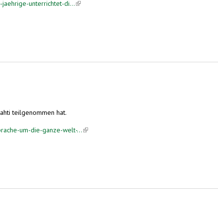
aehrige-unterrichtet-di...
(link is external)
Lahti teilgenommen hat.
prache-um-die-ganze-welt-...
(link is external)