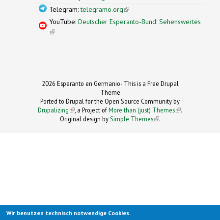
Telegram:
telegramo.org
(link is external)
YouTube:
Deutscher Esperanto-Bund: Sehenswertes
(link is external)
2026 Esperanto en Germanio- This is a Free Drupal
Theme
Ported to Drupal for the Open Source Community by
Drupalizing
(link is external)
, a Project of
More than (just) Themes
(link is
.
Original design by
Simple Themes
.
(link is
external)
external)
Wir benutzen technisch notwendige Cookies.