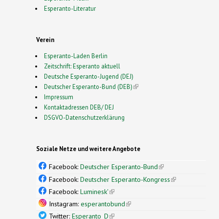
Esperanto-Literatur
Verein
Esperanto-Laden Berlin
Zeitschrift: Esperanto aktuell
Deutsche Esperanto-Jugend (DEJ)
Deutscher Esperanto-Bund (DEB)
(link is external)
Impressum
Kontaktadressen DEB/ DEJ
DSGVO-Datenschutzerklärung
Soziale Netze und weitere Angebote
Facebook:
Deutscher Esperanto-Bund
(link is
external)
Facebook:
Deutscher Esperanto-Kongress
(link is
external)
Facebook:
Luminesk'
(link is external)
Instagram:
esperantobund
(link is external)
Twitter:
Esperanto_D
(link is external)