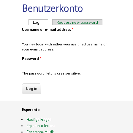
Benutzerkonto
Primary tabs
Log in
(active tab)
Request new password
Username or e-mail address
*
You may login with either your assigned username or
your e-mail address.
Password
*
The password field is case sensitive.
Esperanto
Häufige Fragen
Esperanto lernen
Esperanto-Musik