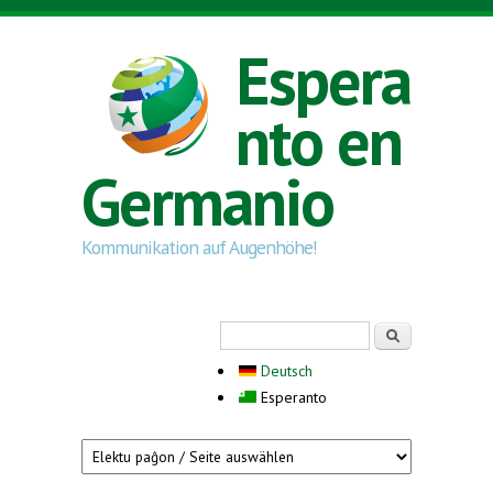
Skip to main content
Espera
nto en
Germanio
Kommunikation auf Augenhöhe!
Search form
Serĉi
Deutsch
Esperanto